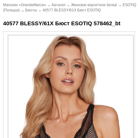
Магазин «GrandeMarca»
→
Каталог
→
Женское корсетное бельё
→
ESOTIQ
(Польша)
→
Бюсты
→
40577 BLESSY/61X Бюст ESOTIQ
40577 BLESSY/61X Бюст ESOTIQ 578462_bt