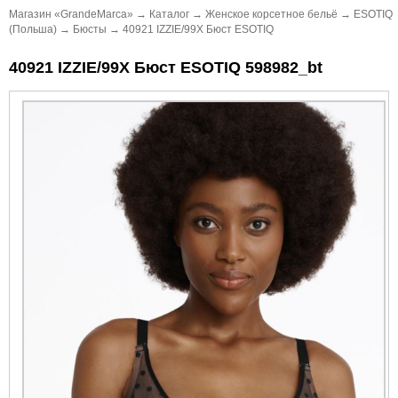
Магазин «GrandeMarca»
→
Каталог
→
Женское корсетное бельё
→
ESOTIQ
(Польша)
→
Бюсты
→
40921 IZZIE/99X Бюст ESOTIQ
40921 IZZIE/99X Бюст ESOTIQ 598982_bt