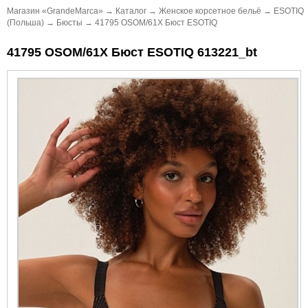
Магазин «GrandeMarca»
→
Каталог
→
Женское корсетное бельё
→
ESOTIQ
(Польша)
→
Бюсты
→
41795 OSOM/61X Бюст ESOTIQ
41795 OSOM/61X Бюст ESOTIQ 613221_bt