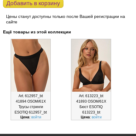
Добавить в корзину
Цены станут доступны только после Вашей регистрации на
сайте
Ещё товары из этой коллекции
Art. 612957_bt
Art. 613223_bt
41894 OSOM/61X
41893 OSOM/61X
Трусы стринги
Бюст ESOTIQ
ESOTIQ 612957_bt
613223_bt
Цена
:
войти
Цена
:
войти