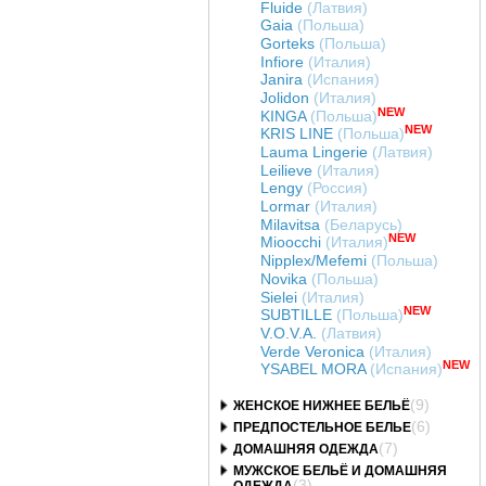
Fluide
(Латвия)
Gaia
(Польша)
Gorteks
(Польша)
Infiore
(Италия)
Janira
(Испания)
Jolidon
(Италия)
NEW
KINGA
(Польша)
NEW
KRIS LINE
(Польша)
Lauma Lingerie
(Латвия)
Leilieve
(Италия)
Lengy
(Россия)
Lormar
(Италия)
Milavitsa
(Беларусь)
NEW
Mioocchi
(Италия)
Nipplex/Mefemi
(Польша)
Novika
(Польша)
Sielei
(Италия)
NEW
SUBTILLE
(Польша)
V.O.V.A.
(Латвия)
Verde Veronica
(Италия)
NEW
YSABEL MORA
(Испания)
(9)
ЖЕНСКОЕ НИЖНЕЕ БЕЛЬЁ
(6)
ПРЕДПОСТЕЛЬНОЕ БЕЛЬЕ
(7)
ДОМАШНЯЯ ОДЕЖДА
МУЖСКОЕ БЕЛЬЁ И ДОМАШНЯЯ
(3)