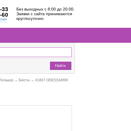
-33
Без выходных с 8:00 до 20:00.
Заявки с сайта принимаются
-60
круглосуточно
онок
Найти
Польша)
→
Бюсты
→
41807 ODESSA/99X