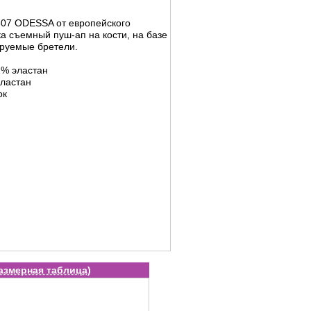
807 ODESSA от европейского
ка съемный пуш-ап на кости, на базе
ируемые бретели.
1% эластан
эластан
ок
азмерная таблица
)