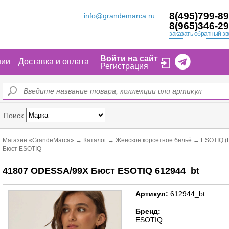
8(495)799-89
info@grandemarca.ru
8(965)346-29
заказать обратный зв
Войти на сайт
нии
Доставка и оплата
Регистрация
Поиск
Магазин «GrandeMarca»
→
Каталог
→
Женское корсетное бельё
→
ESOTIQ (
Бюст ESOTIQ
41807 ODESSA/99X Бюст ESOTIQ 612944_bt
Артикул:
612944_bt
Бренд:
ESOTIQ