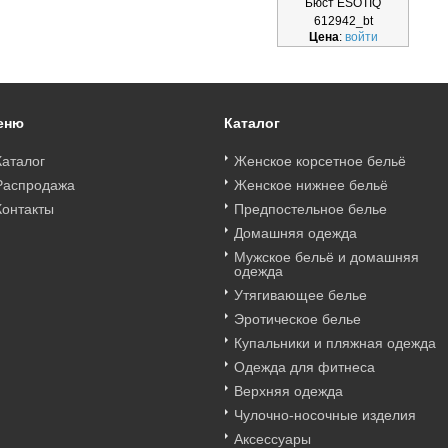
Бюст ESOTIQ
612942_bt
Цена
:
войти
еню
Каталог
Каталог
Женское корсетное бельё
Распродажа
Женское нижнее бельё
Контакты
Предпостельное белье
Домашняя одежда
Мужское бельё и домашняя
одежда
Утягивающее белье
Эротическое белье
Купальники и пляжная одежда
Одежда для фитнеса
Верхняя одежда
Чулочно-носочные изделия
Аксессуары