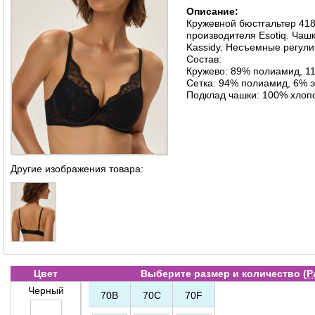
Описание:
Кружевной бюстгальтер 41
производителя Esotiq. Чаш
Kassidy. Несъемные регул
Состав:
Кружево: 89% полиамид, 1
Сетка: 94% полиамид, 6% 
Подклад чашки: 100% хлоп
Другие изображения товара:
Цвет
Выберите размер и количество (
Р
Черный
70B
70C
70F