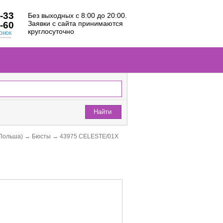
-33
Без выходных с 8:00 до 20:00.
Заявки с сайта принимаются
-60
круглосуточно
онок
Найти
Польша)
→
Бюсты
→
43975 CELESTE/01X