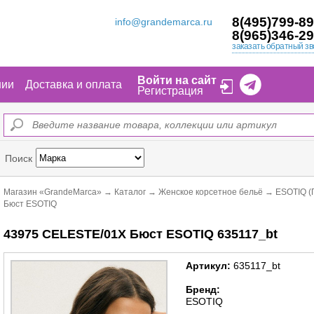
8(495)799-89
info@grandemarca.ru
8(965)346-29
заказать обратный зв
Войти на сайт
нии
Доставка и оплата
Регистрация
Поиск
Магазин «GrandeMarca»
→
Каталог
→
Женское корсетное бельё
→
ESOTIQ (
Бюст ESOTIQ
43975 CELESTE/01X Бюст ESOTIQ 635117_bt
Артикул:
635117_bt
Бренд:
ESOTIQ