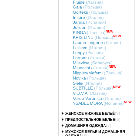
Fluide
(Латвия)
Gaia
(Польша)
Gorteks
(Польша)
Infiore
(Италия)
Janira
(Испания)
Jolidon
(Италия)
NEW
KINGA
(Польша)
NEW
KRIS LINE
(Польша)
Lauma Lingerie
(Латвия)
Leilieve
(Италия)
Lengy
(Россия)
Lormar
(Италия)
Milavitsa
(Беларусь)
NEW
Mioocchi
(Италия)
Nipplex/Mefemi
(Польша)
Novika
(Польша)
Sielei
(Италия)
NEW
SUBTILLE
(Польша)
V.O.V.A.
(Латвия)
Verde Veronica
(Италия)
NEW
YSABEL MORA
(Испания)
(9)
ЖЕНСКОЕ НИЖНЕЕ БЕЛЬЁ
(6)
ПРЕДПОСТЕЛЬНОЕ БЕЛЬЕ
(7)
ДОМАШНЯЯ ОДЕЖДА
МУЖСКОЕ БЕЛЬЁ И ДОМАШНЯЯ
(3)