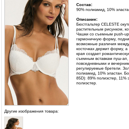
Состав:
90% полиамид, 10% эласта
Описание:
Бюстгальтер CELESTE окуты
растительным рисунком, ко
Чашки со съемным push-up 
гармоничную форму, подни
возможные различия между
косточках держит форму, а
края создает романтическу
съемным вставкам пуш-ап, 
повседневными и вечерни
регулируемые бретели. Зол
полиамид, 10% эластан. Бо
85D): 89% полиэстер, 11% 
полиэстер.
Другие изображения товара: