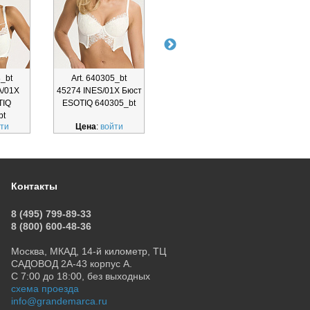
8_bt
Art. 640305_bt
Art. 640296_bt
Ar
A/01X
45274 INES/01X Бюст
45170 AURORA/03X
45273
TIQ
ESOTIQ 640305_bt
Бюст ESOTIQ
ESOT
bt
640296_bt
ти
Цена
:
войти
Цена
:
войти
Ц
Контакты
8 (495) 799-89-33
8 (800) 600-48-36
Москва, МКАД, 14-й километр, ТЦ
САДОВОД 2А-43 корпус А.
С 7:00 до 18:00, без выходных
схема проезда
info@grandemarca.ru