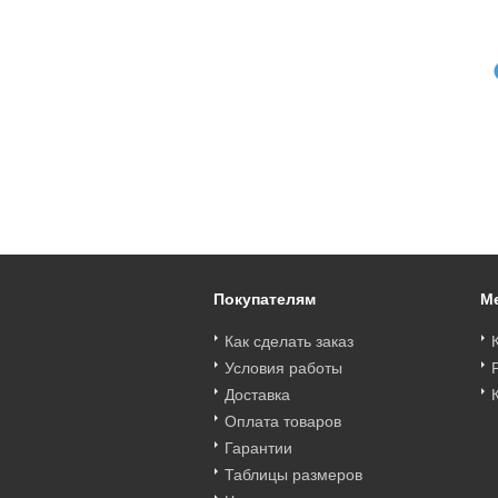
Art. 616213_bt
Art. 616237_bt
Art. 616233_bt
41742 OATH/34X
41739 OHARA/02X
41738 OHARA/99X
Бюст ESOTIQ
Бюст ESOTIQ
Бюст ESOTIQ
616213_bt
616237_bt
616233_bt
Цена
:
войти
Цена
:
войти
Цена
:
войти
Покупателям
М
Как сделать заказ
Условия работы
Доставка
Оплата товаров
Гарантии
Таблицы размеров