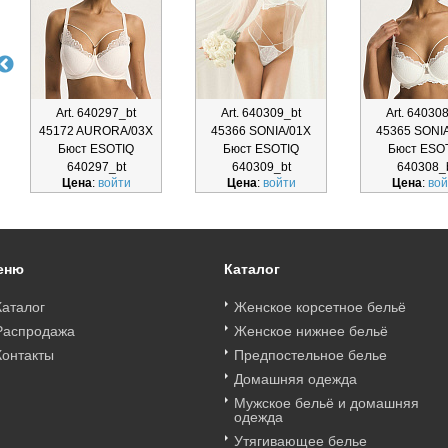
Art. 640297_bt
Art. 640309_bt
Art. 64030
45172 AURORA/03X
45366 SONIA/01X
45365 SONI
Бюст ESOTIQ
Бюст ESOTIQ
Бюст ESO
640297_bt
640309_bt
640308_
Цена
:
войти
Цена
:
войти
Цена
:
вой
еню
Каталог
Каталог
Женское корсетное бельё
Распродажа
Женское нижнее бельё
Контакты
Предпостельное белье
Домашняя одежда
Мужское бельё и домашняя
одежда
Утягивающее белье