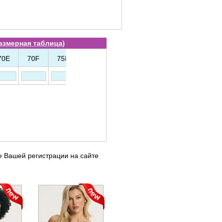
азмерная таблица
)
70E
70F
75E
85D
е Вашей регистрации на сайте