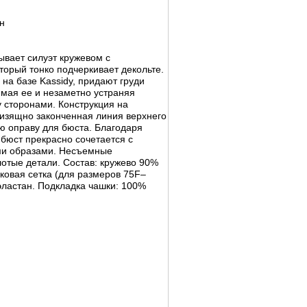
н
вает силуэт кружевом с
торый тонко подчеркивает декольте.
на базе Kassidy, придают груди
мая ее и незаметно устраняя
 сторонами. Конструкция на
 изящно законченная линия верхнего
ю оправу для бюста. Благодаря
бюст прекрасно сочетается с
ми образами. Несъемные
отые детали. Состав: кружево 90%
ковая сетка (для размеров 75F–
эластан. Подкладка чашки: 100%