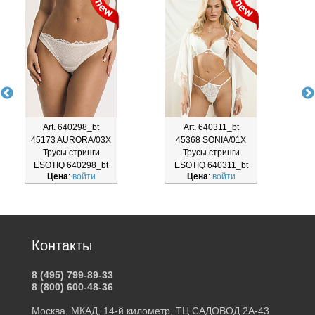
Art. 640298_bt
Art. 640311_bt
45173 AURORA/03X
45368 SONIA/01X
Трусы стринги
Трусы стринги
Т
ESOTIQ 640298_bt
ESOTIQ 640311_bt
Цена
:
войти
Цена
:
войти
Контакты
8 (495) 799-89-33
8 (800) 600-48-36
Москва, МКАД, 14-й километр, ТЦ САДОВОД 2А-43