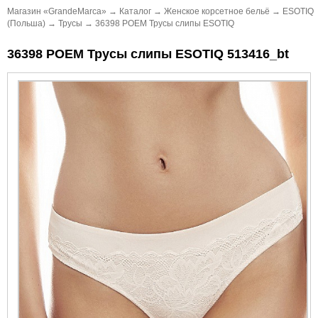
Магазин «GrandeMarca»
→
Каталог
→
Женское корсетное бельё
→
ESOTIQ
(Польша)
→
Трусы
→
36398 POEM Трусы слипы ESOTIQ
36398 POEM Трусы слипы ESOTIQ 513416_bt