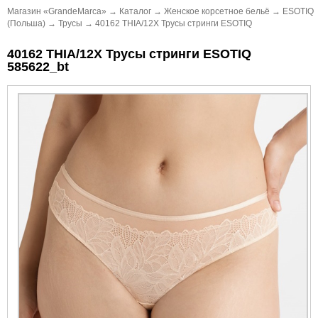
Магазин «GrandeMarca»
→
Каталог
→
Женское корсетное бельё
→
ESOTIQ
(Польша)
→
Трусы
→
40162 THIA/12X Трусы стринги ESOTIQ
40162 THIA/12X Трусы стринги ESOTIQ
585622_bt