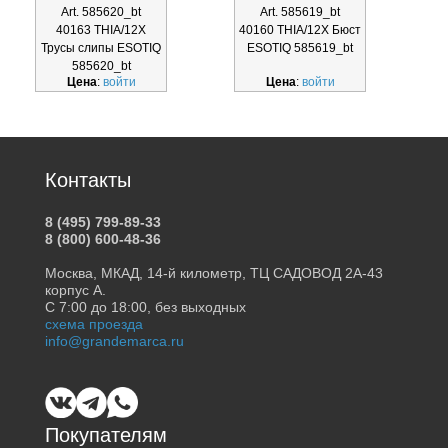
Art. 585620_bt
Art. 585619_bt
40163 THIA/12X
40160 THIA/12X Бюст
Трусы слипы ESOTIQ
ESOTIQ 585619_bt
585620_bt
Цена
:
войти
Цена
:
войти
Контакты
8 (495) 799-89-33
8 (800) 600-48-36
Москва, МКАД, 14-й километр, ТЦ САДОВОД 2А-43
корпус А.
С 7:00 до 18:00, без выходных
схема проезда
info@grandemarca.ru
Покупателям