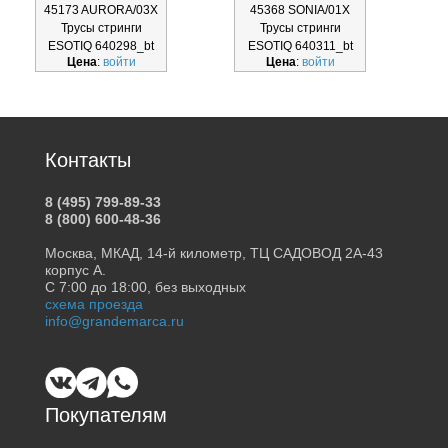
45173 AURORA/03X
45368 SONIA/01X
Трусы стринги
Трусы стринги
Т
ESOTIQ 640298_bt
ESOTIQ 640311_bt
Цена
:
войти
Цена
:
войти
Контакты
8 (495) 799-89-33
8 (800) 600-48-36
Москва, МКАД, 14-й километр, ТЦ САДОВОД 2А-43
корпус А.
С 7:00 до 18:00, без выходных
схема проезда
info@grandemarca.ru
Покупателям