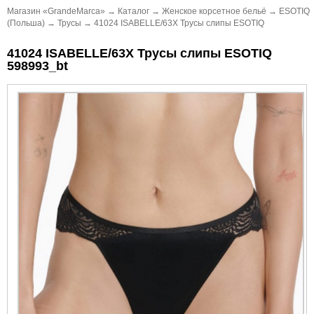
Магазин «GrandeMarca»
→
Каталог
→
Женское корсетное бельё
→
ESOTIQ
(Польша)
→
Трусы
→
41024 ISABELLE/63X Трусы слипы ESOTIQ
41024 ISABELLE/63X Трусы слипы ESOTIQ
598993_bt