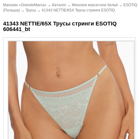
Магазин «GrandeMarca»
→
Каталог
→
Женское корсетное бельё
→
ESOTIQ
(Польша)
→
Трусы
→
41343 NETTIE/65X Трусы стринги ESOTIQ
41343 NETTIE/65X Трусы стринги ESOTIQ
606441_bt