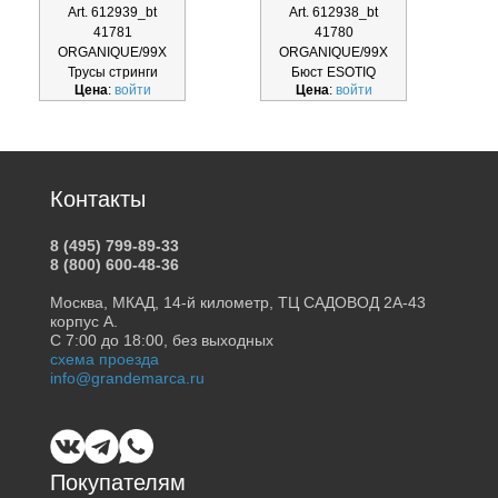
Art. 612939_bt
Art. 612938_bt
41781
41780
ORGANIQUE/99X
ORGANIQUE/99X
Трусы стринги
Бюст ESOTIQ
Цена
:
войти
Цена
:
войти
ESOTIQ 612939_bt
612938_bt
Контакты
8 (495) 799-89-33
8 (800) 600-48-36
Москва, МКАД, 14-й километр, ТЦ САДОВОД 2А-43
корпус А.
С 7:00 до 18:00, без выходных
схема проезда
info@grandemarca.ru
Покупателям