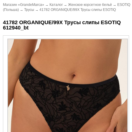
Магазин «GrandeMarca»
→
Каталог
→
Женское корсетное бельё
→
ESOTIQ
(Польша)
→
Трусы
→
41782 ORGANIQUE/99X Трусы слипы ESOTIQ
41782 ORGANIQUE/99X Трусы слипы ESOTIQ
612940_bt