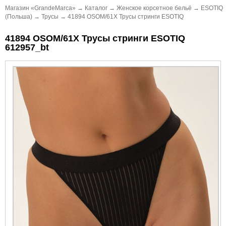
Магазин «GrandeMarca»
→
Каталог
→
Женское корсетное бельё
→
ESOTIQ
(Польша)
→
Трусы
→
41894 OSOM/61X Трусы стринги ESOTIQ
41894 OSOM/61X Трусы стринги ESOTIQ
612957_bt