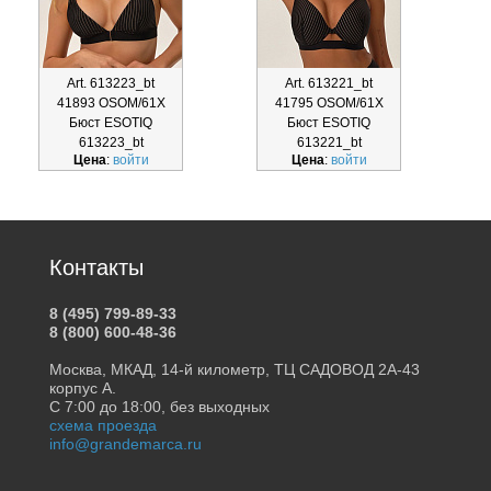
Art. 613223_bt
Art. 613221_bt
41893 OSOM/61X
41795 OSOM/61X
Бюст ESOTIQ
Бюст ESOTIQ
613223_bt
613221_bt
Цена
:
войти
Цена
:
войти
Контакты
8 (495) 799-89-33
8 (800) 600-48-36
Москва, МКАД, 14-й километр, ТЦ САДОВОД 2А-43
корпус А.
С 7:00 до 18:00, без выходных
схема проезда
info@grandemarca.ru