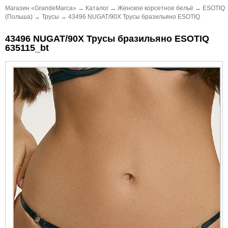
Магазин «GrandeMarca»
→
Каталог
→
Женское корсетное бельё
→
ESOTIQ
(Польша)
→
Трусы
→
43496 NUGAT/90X Трусы бразильяно ESOTIQ
43496 NUGAT/90X Трусы бразильяно ESOTIQ
635115_bt