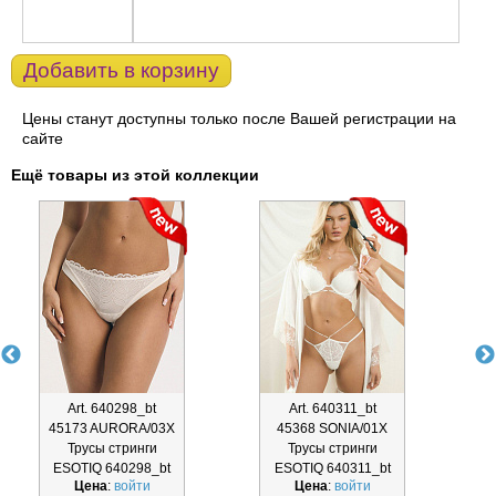
Добавить в корзину
Цены станут доступны только после Вашей регистрации на
сайте
Ещё товары из этой коллекции
Art. 640298_bt
Art. 640311_bt
45173 AURORA/03X
45368 SONIA/01X
Трусы стринги
Трусы стринги
Т
ESOTIQ 640298_bt
ESOTIQ 640311_bt
Цена
:
войти
Цена
:
войти