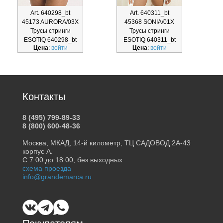
Art. 640298_bt
Art. 640311_bt
45173 AURORA/03X
45368 SONIA/01X
Трусы стринги
Трусы стринги
Т
ESOTIQ 640298_bt
ESOTIQ 640311_bt
Цена
:
войти
Цена
:
войти
Контакты
8 (495) 799-89-33
8 (800) 600-48-36
Москва, МКАД, 14-й километр, ТЦ САДОВОД 2А-43
корпус А.
С 7:00 до 18:00, без выходных
схема проезда
info@grandemarca.ru