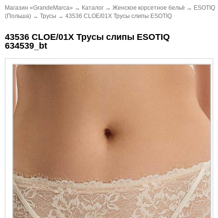
Магазин «GrandeMarca»
→
Каталог
→
Женское корсетное бельё
→
ESOTIQ
(Польша)
→
Трусы
→
43536 CLOE/01X Трусы слипы ESOTIQ
43536 CLOE/01X Трусы слипы ESOTIQ
634539_bt