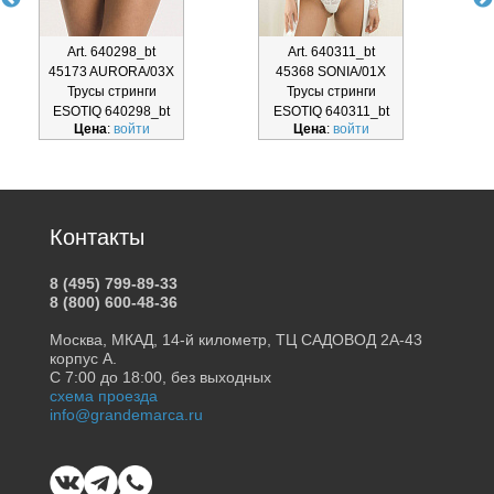
Art. 640298_bt
Art. 640311_bt
45173 AURORA/03X
45368 SONIA/01X
Трусы стринги
Трусы стринги
Т
ESOTIQ 640298_bt
ESOTIQ 640311_bt
Цена
:
войти
Цена
:
войти
Контакты
8 (495) 799-89-33
8 (800) 600-48-36
Москва, МКАД, 14-й километр, ТЦ САДОВОД 2А-43
корпус А.
С 7:00 до 18:00, без выходных
схема проезда
info@grandemarca.ru