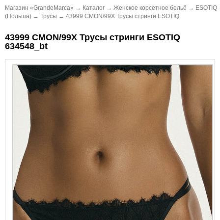
Магазин «GrandeMarca»
→
Каталог
→
Женское корсетное бельё
→
ESOTIQ
(Польша)
→
Трусы
→
43999 CMON/99X Трусы стринги ESOTIQ
43999 CMON/99X Трусы стринги ESOTIQ
634548_bt