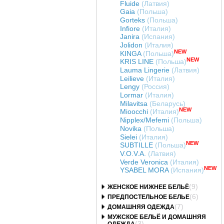
Fluide
(Латвия)
Gaia
(Польша)
Gorteks
(Польша)
Infiore
(Италия)
Janira
(Испания)
Jolidon
(Италия)
NEW
KINGA
(Польша)
NEW
KRIS LINE
(Польша)
Lauma Lingerie
(Латвия)
Leilieve
(Италия)
Lengy
(Россия)
Lormar
(Италия)
Milavitsa
(Беларусь)
NEW
Mioocchi
(Италия)
Nipplex/Mefemi
(Польша)
Novika
(Польша)
Sielei
(Италия)
NEW
SUBTILLE
(Польша)
V.O.V.A.
(Латвия)
Verde Veronica
(Италия)
NEW
YSABEL MORA
(Испания)
(9)
ЖЕНСКОЕ НИЖНЕЕ БЕЛЬЁ
(6)
ПРЕДПОСТЕЛЬНОЕ БЕЛЬЕ
(7)
ДОМАШНЯЯ ОДЕЖДА
МУЖСКОЕ БЕЛЬЁ И ДОМАШНЯЯ
(3)