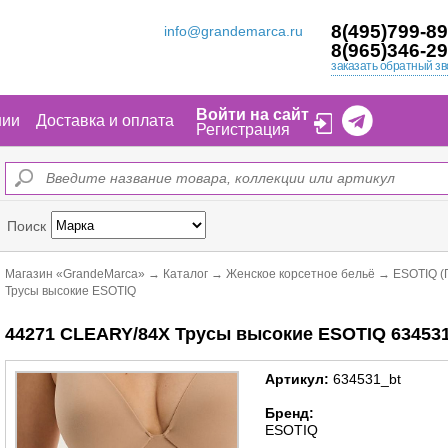
8(495)799-89
info@grandemarca.ru
8(965)346-29
заказать обратный зв
Войти на сайт
нии
Доставка и оплата
Регистрация
Поиск
Магазин «GrandeMarca»
→
Каталог
→
Женское корсетное бельё
→
ESOTIQ (
Трусы высокие ESOTIQ
44271 CLEARY/84X Трусы высокие ESOTIQ 634531
Артикул:
634531_bt
Бренд:
ESOTIQ