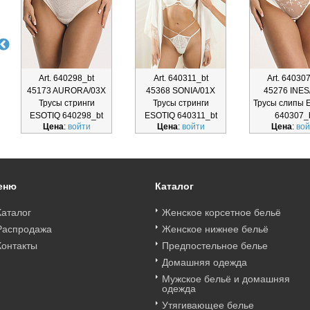
Art. 640298_bt
Art. 640311_bt
Art. 64030
45173 AURORA/03X
45368 SONIA/01X
45276 INES
Трусы стринги
Трусы стринги
Трусы слипы 
ESOTIQ 640298_bt
ESOTIQ 640311_bt
640307_
Цена
:
войти
Цена
:
войти
Цена
:
вой
еню
Каталог
Каталог
Женское корсетное бельё
Распродажа
Женское нижнее бельё
Контакты
Предпостельное белье
Домашняя одежда
Мужское бельё и домашняя
одежда
Утягивающее белье