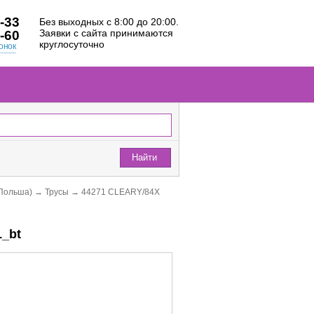
-33
Без выходных с 8:00 до 20:00.
Заявки с сайта принимаются
-60
круглосуточно
онок
Найти
Польша)
→
Трусы
→
44271 CLEARY/84X
_bt