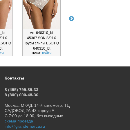
7_bt
Art. 640310_bt
Art. 640306_bt
Ar
/01X
45367 SONIA/01X
45275 INES/01X
440
ESOTIQ
Трусы слипы ESOTIQ
Трусы стринги
Трусы
bt
640310_bt
ESOTIQ 640306_bt
ти
Цена
:
войти
Цена
:
войти
Ц
Контакты
8 (495) 799-89-33
8 (800) 600-48-36
Москва, МКАД, 14-й километр, ТЦ
САДОВОД 2А-43 корпус А.
С 7:00 до 18:00, без выходных
схема проезда
info@grandemarca.ru