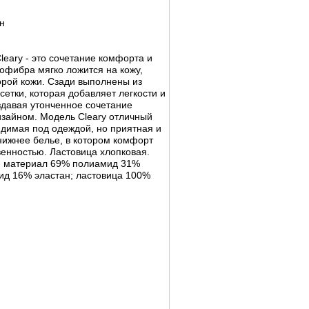
н
leary - это сочетание комфорта и
офибра мягко ложится на кожу,
рой кожи. Сзади выполнены из
етки, которая добавляет легкости и
здавая утонченное сочетание
изайном. Модель Cleary отличный
димая под одеждой, но приятная и
нижнее белье, в котором комфорт
венностью. Ластовица хлопковая.
й материал 69% полиамид 31%
ид 16% эластан; ластовица 100%