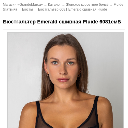
Магазин «GrandeMarca»
→
Каталог
→
Женское корсетное бельё
→
Fluide
(Латвия)
→
Бюсты
→
Бюстгальтер 6081 Emerald сшивная Fluide
Бюстгальтер Emerald сшивная Fluide 6081емБ