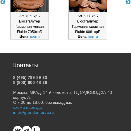
Art. 7050хрБ
Art. 6081хрБ
Бюстгальтер
Бюстгальтер
Гармония мягкая
Гармония сшивная
Fluide 7050хрБ
Fluide 6081хрБ
Цена
:
войти
Цена
:
войти
Контакты
8 (495) 799-89-33
8 (800) 600-48-36
Москва, МКАД, 14-й километр, ТЦ САДОВОД 2А-43
корпус А.
С 7:00 до 18:00, без выходных
схема проезда
info@grandemarca.ru