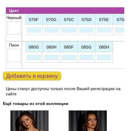
Цвет
Черный
070F
070G
075C
075D
075E
075F
Пион
080G
080H
085F
085G
085H
Добавить в корзину
Цены станут доступны только после Вашей регистрации на
сайте
Ещё товары из этой коллекции