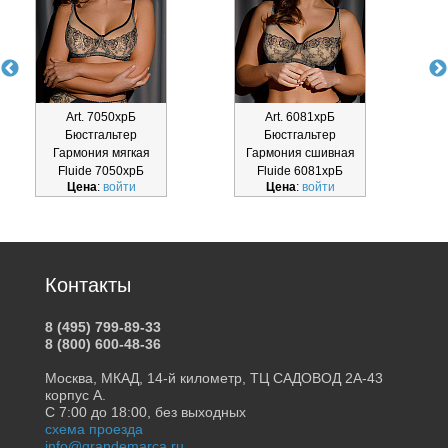
Art. 7050хрБ
Art. 6081хрБ
Бюстгальтер
Бюстгальтер
Гармония мягкая
Гармония сшивная
Fluide 7050хрБ
Fluide 6081хрБ
Цена
:
войти
Цена
:
войти
Контакты
8 (495) 799-89-33
8 (800) 600-48-36
Москва, МКАД, 14-й километр, ТЦ САДОВОД 2А-43
корпус А.
С 7:00 до 18:00, без выходных
схема проезда
info@grandemarca.ru