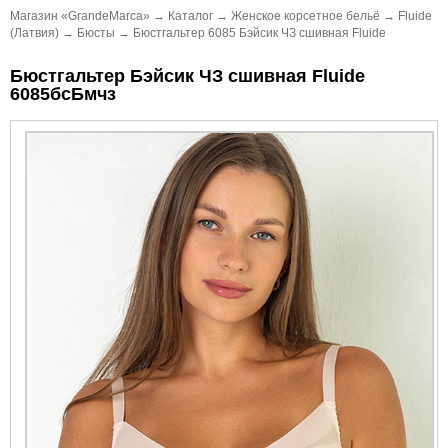
Магазин «GrandeMarca»
→
Каталог
→
Женское корсетное бельё
→
Fluide
(Латвия)
→
Бюсты
→
Бюстгальтер 6085 Бэйсик ЧЗ сшивная Fluide
Бюстгальтер Бэйсик ЧЗ сшивная Fluide
6085бсБмчз