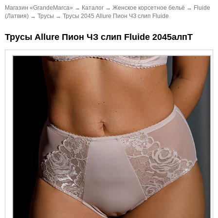
Магазин «GrandeMarca»
→
Каталог
→
Женское корсетное бельё
→
Fluide
(Латвия)
→
Трусы
→
Трусы 2045 Allure Пион ЧЗ слип Fluide
Трусы Allure Пион ЧЗ слип Fluide 2045алпТ