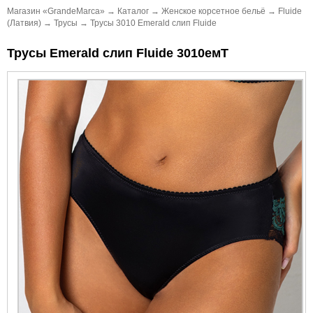
Магазин «GrandeMarca»
→
Каталог
→
Женское корсетное бельё
→
Fluide
(Латвия)
→
Трусы
→
Трусы 3010 Emerald слип Fluide
Трусы Emerald слип Fluide 3010емТ