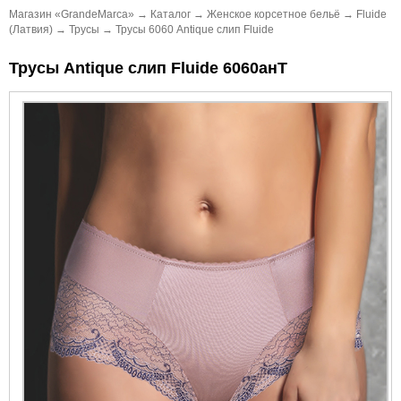
Магазин «GrandeMarca»
→
Каталог
→
Женское корсетное бельё
→
Fluide
(Латвия)
→
Трусы
→
Трусы 6060 Antique слип Fluide
Трусы Antique слип Fluide 6060анТ