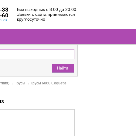
-33
Без выходных с 8:00 до 20:00.
Заявки с сайта принимаются
-60
круглосуточно
онок
Найти
атвия)
→
Трусы
→
Трусы 6060 Coquette
чз