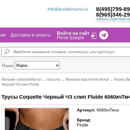
8(495)799-89
info@grandemarca.ru
8(965)346-29
заказать обратный зв
Войти на сайт
нии
Доставка и оплата
Регистрация
Поиск
Магазин «GrandeMarca»
→
Каталог
→
Женское корсетное бельё
→
Fluide (Л
Черный ЧЗ слип Fluide
Трусы Coquette Черный ЧЗ слип Fluide 6060кчТм
Артикул:
6060кчТмчз
Бренд:
Fluide