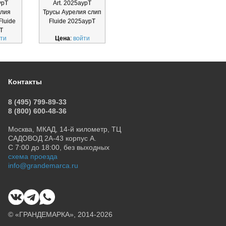
урТ
Art. 2025аурТ
Art. 2015бсТмчз
Art
елия
Трусы Аурелия слип
Трусы Бэйсик ЧЗ
Трусы
luide
Fluide 2025аурТ
танга Fluide
Flui
Т
2015бсТмчз
ти
Цена
:
войти
Цена
:
войти
Ц
Контакты
8 (495) 799-89-33
8 (800) 600-48-36
Москва, МКАД, 14-й километр, ТЦ
САДОВОД 2А-43 корпус А.
С 7:00 до 18:00, без выходных
схема проезда
info@grandemarca.ru
© «ГРАНДЕМАРКА», 2014-2026