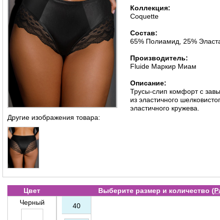
Коллекция:
Coquette
Состав:
65% Полиамид, 25% Эласта
Производитель:
Fluide Маркир Миам
Описание:
Трусы-слип комфорт с зав
из эластичного шелковисто
эластичного кружева.
Другие изображения товара:
Цвет
Выберите размер и количество (
Р
Черный
40