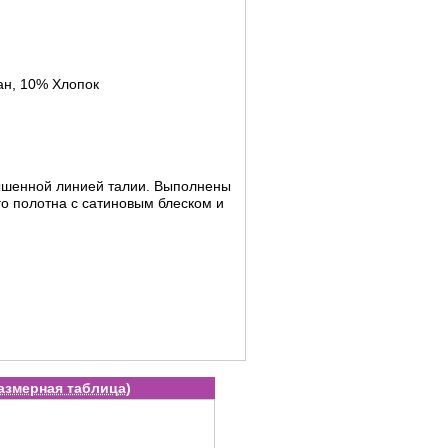
н, 10% Хлопок
ышенной линией талии. Выполнены
го полотна с сатиновым блеском и
азмерная таблица
)