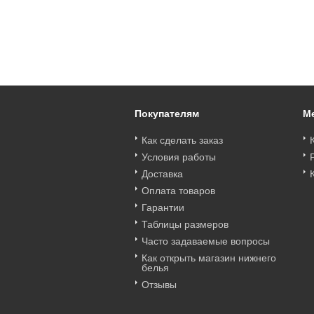
Art. 2045дТ
Art. 6080кТ
Art. 2065дТ
Трусы Divine слип
Трусы Compliment
Трусы Divine слип
Fluide 2045дТ
слип Fluide 6080кТ
Fluide 2065дТ
Цена
:
войти
Цена
:
войти
Цена
:
войти
Покупателям
М
Как сделать заказ
Условия работы
Доставка
Оплата товаров
Гарантии
Таблицы размеров
Часто задаваемые вопросы
Как открыть магазин нижнего
белья
Отзывы