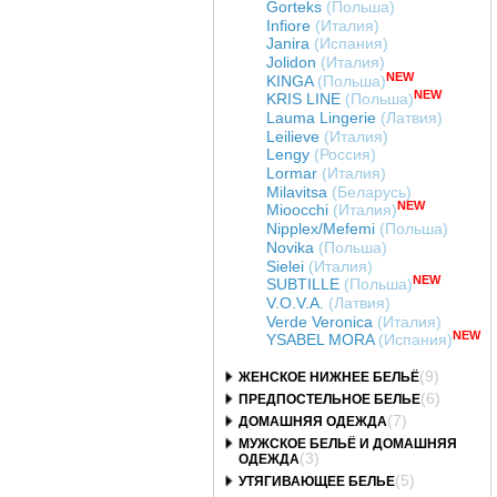
Gorteks
(Польша)
Infiore
(Италия)
Janira
(Испания)
Jolidon
(Италия)
NEW
KINGA
(Польша)
NEW
KRIS LINE
(Польша)
Lauma Lingerie
(Латвия)
Leilieve
(Италия)
Lengy
(Россия)
Lormar
(Италия)
Milavitsa
(Беларусь)
NEW
Mioocchi
(Италия)
Nipplex/Mefemi
(Польша)
Novika
(Польша)
Sielei
(Италия)
NEW
SUBTILLE
(Польша)
V.O.V.A.
(Латвия)
Verde Veronica
(Италия)
NEW
YSABEL MORA
(Испания)
(9)
ЖЕНСКОЕ НИЖНЕЕ БЕЛЬЁ
(6)
ПРЕДПОСТЕЛЬНОЕ БЕЛЬЕ
(7)
ДОМАШНЯЯ ОДЕЖДА
МУЖСКОЕ БЕЛЬЁ И ДОМАШНЯЯ
(3)
ОДЕЖДА
(5)
УТЯГИВАЮЩЕЕ БЕЛЬЕ