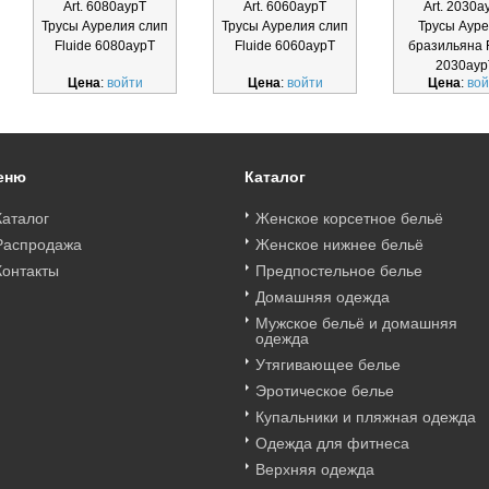
Art. 6080аурТ
Art. 6060аурТ
Art. 2030а
Трусы Аурелия слип
Трусы Аурелия слип
Трусы Аур
Fluide 6080аурТ
Fluide 6060аурТ
бразильяна F
2030аур
Цена
:
войти
Цена
:
войти
Цена
:
вой
еню
Каталог
Каталог
Женское корсетное бельё
Распродажа
Женское нижнее бельё
Контакты
Предпостельное белье
Домашняя одежда
Мужское бельё и домашняя
одежда
Утягивающее белье
Эротическое белье
Купальники и пляжная одежда
Одежда для фитнеса
Верхняя одежда