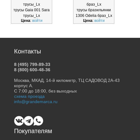
трусы_Lx
браз_Lx
трусы Gaia 001 Sara
трусы бразильянки
т
трусы_Lx
1306 Odelia браз_Lx
Цена
:
войти
Цена
:
войти
Контакты
8 (495) 799-89-33
8 (800) 600-48-36
Москва, МКАД, 14-й километр, ТЦ САДОВОД 2А-43
корпус А.
С 7:00 до 18:00, без выходных
схема проезда
info@grandemarca.ru
Покупателям