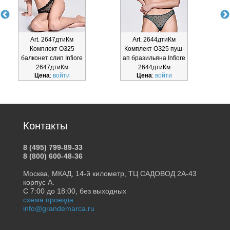
Art. 2647дтиКм
Art. 2644дтиКм
Комплект ОЗ25
Комплект ОЗ25 пуш-
балконет слип Infiore
ап бразильяна Infiore
б
2647дтиКм
2644дтиКм
Цена
:
войти
Цена
:
войти
Контакты
8 (495) 799-89-33
8 (800) 600-48-36
Москва, МКАД, 14-й километр, ТЦ САДОВОД 2А-43
корпус А.
С 7:00 до 18:00, без выходных
схема проезда
info@grandemarca.ru