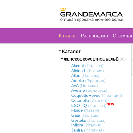
Каталог
Распродажа
О компа
Каталог
(30)
ЖЕНСКОЕ КОРСЕТНОЕ БЕЛЬЁ
Akcent
(Польша)
Albina L
(Латвия)
Alles
(Польша)
Amelie
(Франция)
AVA
(Польша)
Aveline
(Беларусь)
CoquetteRevue
(Франция)
Cotonella
(Италия)
NEW
ESOTIQ
(Польша)
Fluide
(Латвия)
Gaia
(Польша)
Gorteks
(Польша)
Infiore
(Италия)
Janira
(Испания)