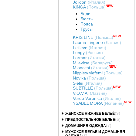
Jolidon
(Италия)
NEW
KINGA
(Польша)
Боди
Бюсты
Пояса
Трусы
NEW
KRIS LINE
(Польша)
Lauma Lingerie
(Латвия)
Leilieve
(Италия)
Lengy
(Россия)
Lormar
(Италия)
Milavitsa
(Беларусь)
NEW
Mioocchi
(Италия)
Nipplex/Mefemi
(Польша)
Novika
(Польша)
Sielei
(Италия)
NEW
SUBTILLE
(Польша)
V.O.V.A.
(Латвия)
Verde Veronica
(Италия)
NEW
YSABEL MORA
(Испания)
(9)
ЖЕНСКОЕ НИЖНЕЕ БЕЛЬЁ
(6)
ПРЕДПОСТЕЛЬНОЕ БЕЛЬЕ
(7)
ДОМАШНЯЯ ОДЕЖДА
МУЖСКОЕ БЕЛЬЁ И ДОМАШНЯЯ
(3)