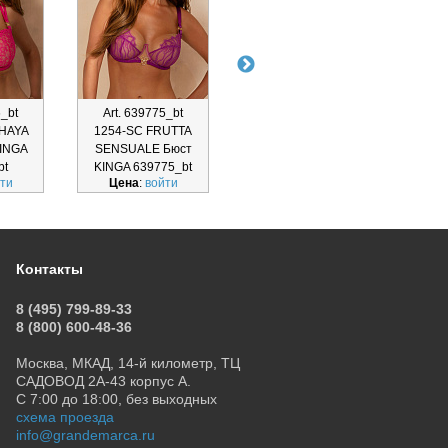
6_bt
Art. 639775_bt
Art. 639773_bt
Ar
THAYA
1254-SC FRUTTA
1253-SC FRUTTA
1215
KINGA
SENSUALE Бюст
SENSUALE Бюст
SKI
bt
KINGA 639775_bt
KINGA 639773_bt
ти
Цена
:
войти
Цена
:
войти
Ц
Контакты
8 (495) 799-89-33
8 (800) 600-48-36
Москва, МКАД, 14-й километр, ТЦ
САДОВОД 2А-43 корпус А.
С 7:00 до 18:00, без выходных
схема проезда
info@grandemarca.ru