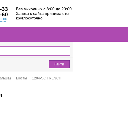
-33
Без выходных с 8:00 до 20:00.
Заявки с сайта принимаются
-60
круглосуточно
онок
Найти
ольша)
→
Бюсты
→
1204-SC FRENCH
t