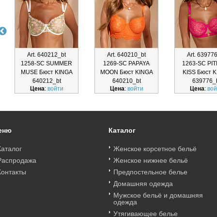
Art. 640212_bt
Art. 640210_bt
Art. 63977
1258-SC SUMMER
1269-SC PAPAYA
1263-SC PI
MUSE Бюст KINGA
MOON Бюст KINGA
KISS Бюст 
640212_bt
640210_bt
639776_
Цена
:
войти
Цена
:
войти
Цена
:
вой
еню
Каталог
Каталог
Женское корсетное бельё
Распродажа
Женское нижнее бельё
Контакты
Предпостельное белье
Домашняя одежда
Мужское бельё и домашняя
одежда
Утягивающее белье