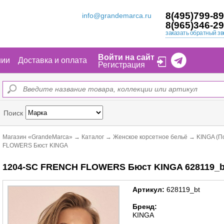
8(495)799-89
info@grandemarca.ru
8(965)346-29
заказать обратный зв
Войти на сайт
нии
Доставка и оплата
Регистрация
Поиск
Магазин «GrandeMarca»
→
Каталог
→
Женское корсетное бельё
→
KINGA (П
FLOWERS Бюст KINGA
1204-SC FRENCH FLOWERS Бюст KINGA 628119_b
Артикул:
628119_bt
Бренд:
KINGA