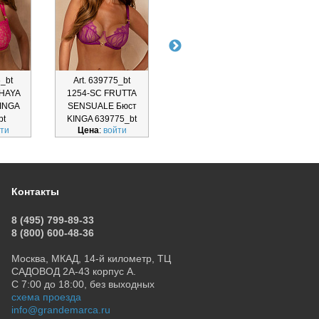
6_bt
Art. 639775_bt
Art. 639773_bt
Ar
THAYA
1254-SC FRUTTA
1253-SC FRUTTA
KINGA
SENSUALE Бюст
SENSUALE Бюст
SMOO
bt
KINGA 639775_bt
KINGA 639773_bt
Б
ти
Цена
:
войти
Цена
:
войти
Ц
Контакты
8 (495) 799-89-33
8 (800) 600-48-36
Москва, МКАД, 14-й километр, ТЦ
САДОВОД 2А-43 корпус А.
С 7:00 до 18:00, без выходных
схема проезда
info@grandemarca.ru