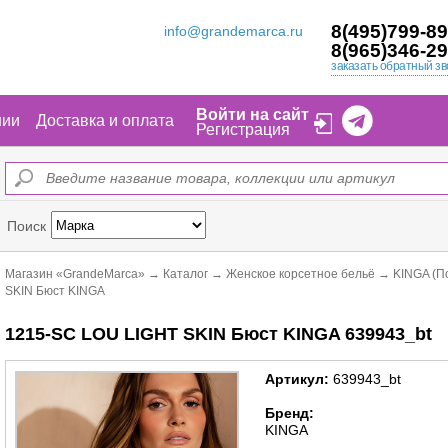
8(495)799-89
info@grandemarca.ru
8(965)346-29
заказать обратный зв
Войти на сайт
нии
Доставка и оплата
Регистрация
Поиск
Магазин «GrandeMarca»
→
Каталог
→
Женское корсетное бельё
→
KINGA (П
SKIN Бюст KINGA
1215-SC LOU LIGHT SKIN Бюст KINGA 639943_bt
Артикул:
639943_bt
Бренд:
KINGA