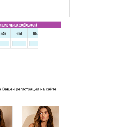
азмерная таблица
)
65G
65I
65J
70A
70B
70C
70D
70E
е Вашей регистрации на сайте