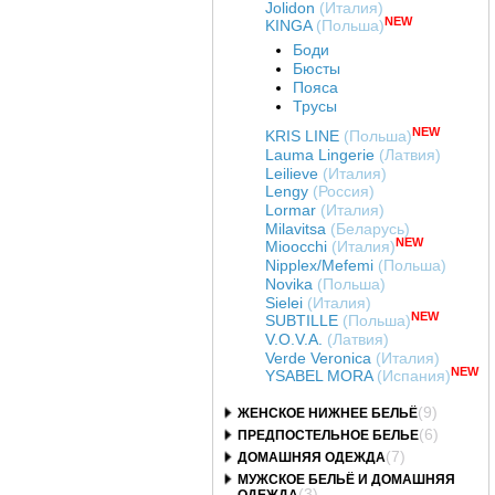
Jolidon
(Италия)
NEW
KINGA
(Польша)
Боди
Бюсты
Пояса
Трусы
NEW
KRIS LINE
(Польша)
Lauma Lingerie
(Латвия)
Leilieve
(Италия)
Lengy
(Россия)
Lormar
(Италия)
Milavitsa
(Беларусь)
NEW
Mioocchi
(Италия)
Nipplex/Mefemi
(Польша)
Novika
(Польша)
Sielei
(Италия)
NEW
SUBTILLE
(Польша)
V.O.V.A.
(Латвия)
Verde Veronica
(Италия)
NEW
YSABEL MORA
(Испания)
(9)
ЖЕНСКОЕ НИЖНЕЕ БЕЛЬЁ
(6)
ПРЕДПОСТЕЛЬНОЕ БЕЛЬЕ
(7)
ДОМАШНЯЯ ОДЕЖДА
МУЖСКОЕ БЕЛЬЁ И ДОМАШНЯЯ
(3)