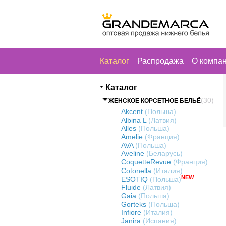
Каталог
Распродажа
О компа
Каталог
(30)
ЖЕНСКОЕ КОРСЕТНОЕ БЕЛЬЁ
Akcent
(Польша)
Albina L
(Латвия)
Alles
(Польша)
Amelie
(Франция)
AVA
(Польша)
Aveline
(Беларусь)
CoquetteRevue
(Франция)
Cotonella
(Италия)
NEW
ESOTIQ
(Польша)
Fluide
(Латвия)
Gaia
(Польша)
Gorteks
(Польша)
Infiore
(Италия)
Janira
(Испания)