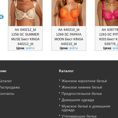
Art. 640212_bt
Art. 640210_bt
Art. 63977
1258-SC SUMMER
1269-SC PAPAYA
1263-SC PI
MUSE Бюст KINGA
MOON Бюст KINGA
KISS Бюст 
640212_bt
640210_bt
639776_
Цена
:
войти
Цена
:
войти
Цена
:
вой
еню
Каталог
Каталог
Женское корсетное бельё
Распродажа
Женское нижнее бельё
Контакты
Предпостельное белье
Домашняя одежда
Мужское бельё и домашняя
одежда
Утягивающее белье