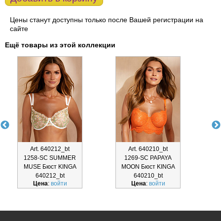
Цены станут доступны только после Вашей регистрации на
сайте
Ещё товары из этой коллекции
Art. 640212_bt
Art. 640210_bt
1258-SC SUMMER
1269-SC PAPAYA
MUSE Бюст KINGA
MOON Бюст KINGA
640212_bt
640210_bt
Цена
:
войти
Цена
:
войти