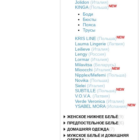
Jolidon
(Италия)
NEW
KINGA
(Польша)
Боди
Бюсты
Пояса
Трусы
NEW
KRIS LINE
(Польша)
Lauma Lingerie
(Латвия)
Leilieve
(Италия)
Lengy
(Россия)
Lormar
(Италия)
Milavitsa
(Беларусь)
NEW
Mioocchi
(Италия)
Nipplex/Mefemi
(Польша)
Novika
(Польша)
Sielei
(Италия)
NEW
SUBTILLE
(Польша)
V.O.V.A.
(Латвия)
Verde Veronica
(Италия)
NEW
YSABEL MORA
(Испания)
(9)
ЖЕНСКОЕ НИЖНЕЕ БЕЛЬЁ
(6)
ПРЕДПОСТЕЛЬНОЕ БЕЛЬЕ
(7)
ДОМАШНЯЯ ОДЕЖДА
МУЖСКОЕ БЕЛЬЁ И ДОМАШНЯЯ
(3)