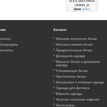
ALICE Бюст KINGA
593665_bt
Цена
:
войти
еню
Каталог
Каталог
Женское корсетное бельё
Распродажа
Женское нижнее бельё
Контакты
Предпостельное белье
Домашняя одежда
Мужское бельё и домашняя
одежда
Утягивающее белье
Эротическое белье
Купальники и пляжная одежда
Одежда для фитнеса
Верхняя одежда
Чулочно-носочные изделия
Аксессуары