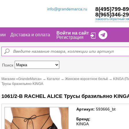
8(495)799-89
info@grandemarca.ru
8(965)346-29
заказать обратный зв
Войти на сайт
нии
Доставка и оплата
Регистрация
Поиск
Магазин «GrandeMarca»
→
Каталог
→
Женское корсетное бельё
→
KINGA (П
Трусы бразильяно KINGA
1061/2-B RACHEL ALICE Трусы бразильяно KINGA
Артикул:
593666_bt
Бренд:
KINGA