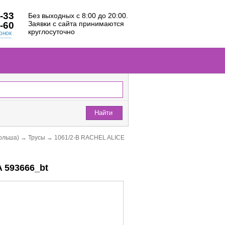
-33
Без выходных с 8:00 до 20:00.
Заявки с сайта принимаются
-60
круглосуточно
онок
Найти
ольша)
→
Трусы
→
1061/2-B RACHEL ALICE
 593666_bt