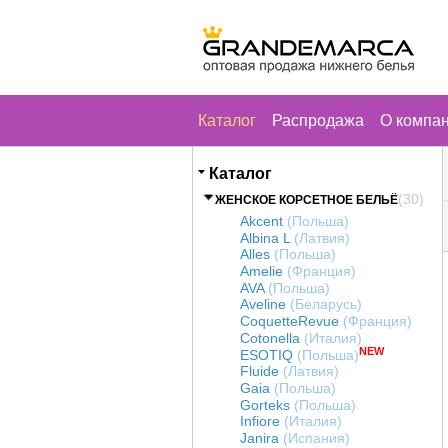
Каталог
Распродажа
О компа
Каталог
(30)
ЖЕНСКОЕ КОРСЕТНОЕ БЕЛЬЁ
Akcent
(Польша)
Albina L
(Латвия)
Alles
(Польша)
Amelie
(Франция)
AVA
(Польша)
Aveline
(Беларусь)
CoquetteRevue
(Франция)
Cotonella
(Италия)
NEW
ESOTIQ
(Польша)
Fluide
(Латвия)
Gaia
(Польша)
Gorteks
(Польша)
Infiore
(Италия)
Janira
(Испания)