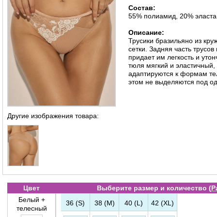
Состав:
55% полиамид, 20% эласта
Описание:
Трусики бразильяно из кр
сетки. Задняя часть трусов
придает им легкость и уто
тюля мягкий и эластичный,
адаптируются к формам те
этом не выделяются под о
Другие изображения товара:
Цвет
Выберите размер и количество (
Р
Белый +
36 (S)
38 (M)
40 (L)
42 (XL)
телесный