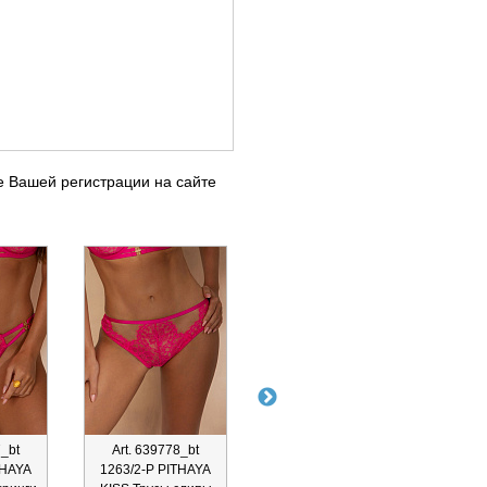
е Вашей регистрации на сайте
7_bt
Art. 639778_bt
Art. 639774_bt
Ar
THAYA
1263/2-P PITHAYA
1253/3-B FRUTTA
125