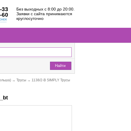
-33
Без выходных с 8:00 до 20:00.
Заявки с сайта принимаются
-60
круглосуточно
онок
Найти
ольша)
→
Трусы
→
1138/2-B SIMPLY Трусы
_bt