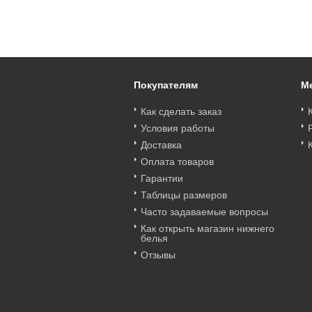
слипы KINGA
ROUGE Трусы
ALICE Трусы
602470_bt
бразильяно KINGA
бразильяно KINGA
Цена
:
войти
Цена
:
войти
Цена
:
войти
602139_bt
593666_bt
Покупателям
М
Как сделать заказ
Условия работы
Доставка
Оплата товаров
Гарантии
Таблицы размеров
Часто задаваемые вопросы
Как открыть магазин нижнего
белья
Отзывы