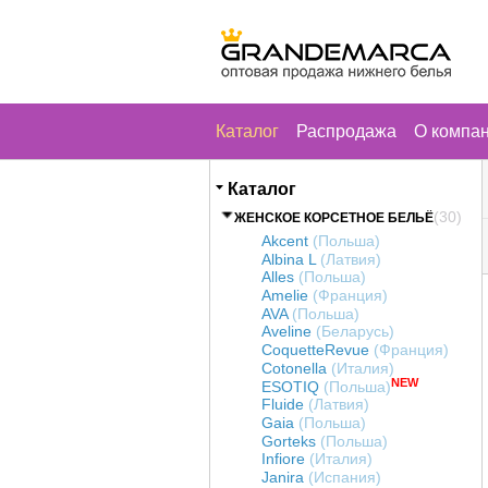
Каталог
Распродажа
О компа
Каталог
(30)
ЖЕНСКОЕ КОРСЕТНОЕ БЕЛЬЁ
Akcent
(Польша)
Albina L
(Латвия)
Alles
(Польша)
Amelie
(Франция)
AVA
(Польша)
Aveline
(Беларусь)
CoquetteRevue
(Франция)
Cotonella
(Италия)
NEW
ESOTIQ
(Польша)
Fluide
(Латвия)
Gaia
(Польша)
Gorteks
(Польша)
Infiore
(Италия)
Janira
(Испания)