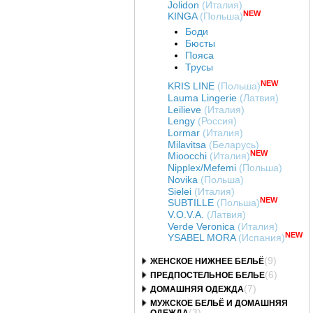
Jolidon
(Италия)
NEW
KINGA
(Польша)
Боди
Бюсты
Пояса
Трусы
NEW
KRIS LINE
(Польша)
Lauma Lingerie
(Латвия)
Leilieve
(Италия)
Lengy
(Россия)
Lormar
(Италия)
Milavitsa
(Беларусь)
NEW
Mioocchi
(Италия)
Nipplex/Mefemi
(Польша)
Novika
(Польша)
Sielei
(Италия)
NEW
SUBTILLE
(Польша)
V.O.V.A.
(Латвия)
Verde Veronica
(Италия)
NEW
YSABEL MORA
(Испания)
(9)
ЖЕНСКОЕ НИЖНЕЕ БЕЛЬЁ
(6)
ПРЕДПОСТЕЛЬНОЕ БЕЛЬЕ
(7)
ДОМАШНЯЯ ОДЕЖДА
МУЖСКОЕ БЕЛЬЁ И ДОМАШНЯЯ
(3)