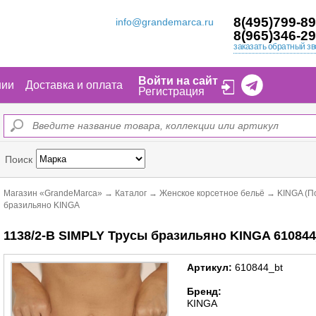
8(495)799-89
info@grandemarca.ru
8(965)346-29
заказать обратный зв
Войти на сайт
нии
Доставка и оплата
Регистрация
Поиск
Магазин «GrandeMarca»
→
Каталог
→
Женское корсетное бельё
→
KINGA (П
бразильяно KINGA
1138/2-B SIMPLY Трусы бразильяно KINGA 610844
Артикул:
610844_bt
Бренд:
KINGA