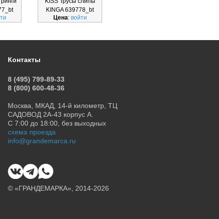
тринги
KISS Трусы слипы
SENSUALE Трусы
SEN
77_bt
KINGA 639778_bt
бразильяно KINGA
с
ти
Цена
:
войти
Цена
:
войти
Ц
639774_bt
Контакты
8 (495) 799-89-33
8 (800) 600-48-36
Москва, МКАД, 14-й километр, ТЦ
САДОВОД 2А-43 корпус А.
С 7:00 до 18:00, без выходных
схема проезда
info@grandemarca.ru
© «ГРАНДЕМАРКА», 2014-2026