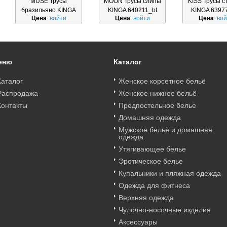
MUSE Трусы
MOON Трусы слипы
KISS Трусы с
бразильяно KINGA
KINGA 640211_bt
KINGA 6397
Цена
:
войти
Цена
:
войти
Цена
:
вой
640213_bt
еню
Каталог
Каталог
Женское корсетное бельё
Распродажа
Женское нижнее бельё
Контакты
Предпостельное белье
Домашняя одежда
Мужское бельё и домашняя
одежда
Утягивающее белье
Эротическое белье
Купальники и пляжная одежда
Одежда для фитнеса
Верхняя одежда
Чулочно-носочные изделия
Аксессуары