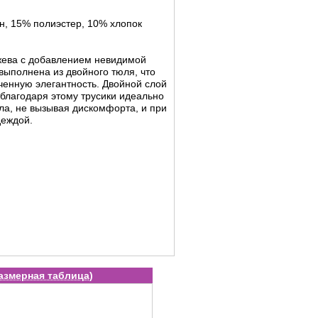
н, 15% полиэстер, 10% хлопок
ужева с добавлением невидимой
 выполнена из двойного тюля, что
нченную элегантность. Двойной слой
 благодаря этому трусики идеально
ла, не вызывая дискомфорта, и при
деждой.
азмерная таблица
)