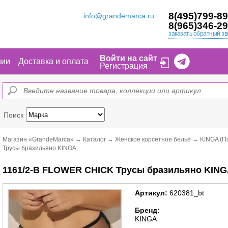
8(495)799-89
info@grandemarca.ru
8(965)346-29
заказать обратный зв
Войти на сайт
нии
Доставка и оплата
Регистрация
Поиск
Магазин «GrandeMarca»
→
Каталог
→
Женское корсетное бельё
→
KINGA (П
Трусы бразильяно KINGA
1161/2-B FLOWER CHICK Трусы бразильяно KING
Артикул:
620381_bt
Бренд:
KINGA