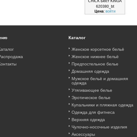
CHICK Бюст KINGA
620380_bt
Цена
:
войти
еню
Каталог
Каталог
Женское корсетное бельё
Распродажа
Женское нижнее бельё
Контакты
Предпостельное белье
Домашняя одежда
Мужское бельё и домашняя
одежда
Утягивающее белье
Эротическое белье
Купальники и пляжная одежда
Одежда для фитнеса
Верхняя одежда
Чулочно-носочные изделия
Аксессуары