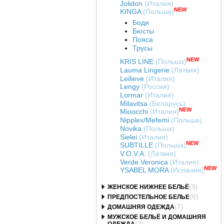
Jolidon
(Италия)
NEW
KINGA
(Польша)
Боди
Бюсты
Пояса
Трусы
NEW
KRIS LINE
(Польша)
Lauma Lingerie
(Латвия)
Leilieve
(Италия)
Lengy
(Россия)
Lormar
(Италия)
Milavitsa
(Беларусь)
NEW
Mioocchi
(Италия)
Nipplex/Mefemi
(Польша)
Novika
(Польша)
Sielei
(Италия)
NEW
SUBTILLE
(Польша)
V.O.V.A.
(Латвия)
Verde Veronica
(Италия)
NEW
YSABEL MORA
(Испания)
(9)
ЖЕНСКОЕ НИЖНЕЕ БЕЛЬЁ
(6)
ПРЕДПОСТЕЛЬНОЕ БЕЛЬЕ
(7)
ДОМАШНЯЯ ОДЕЖДА
МУЖСКОЕ БЕЛЬЁ И ДОМАШНЯЯ
(3)