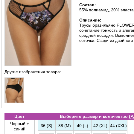
Состав:
55% полиамид, 20% эласта
Описание:
Трусы бразильяно FLOWER 
сочетание тонкость и элег
средней посадки. Выполнен
сеточки. Сзади из двойног
Другие изображения товара:
Цвет
Выберите размер и количество (
Р
Черный +
36 (S)
38 (M)
40 (L)
42 (XL)
44 (XXL)
синий