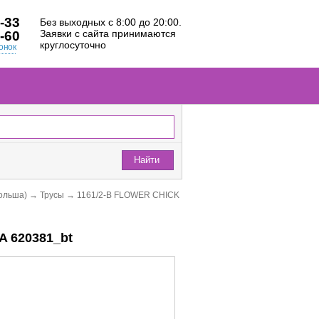
-33
Без выходных с 8:00 до 20:00.
Заявки с сайта принимаются
-60
круглосуточно
онок
Найти
ольша)
→
Трусы
→
1161/2-B FLOWER CHICK
A 620381_bt