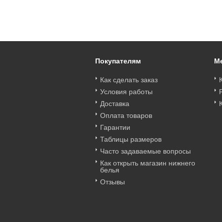
слипы KINGA
ROUGE Трусы
ALICE Трусы
602470_bt
бразильяно KINGA
бразильяно KINGA
Цена
:
войти
Цена
:
войти
Цена
:
войти
602139_bt
593666_bt
Покупателям
М
Как сделать заказ
Условия работы
Доставка
Оплата товаров
Гарантии
Таблицы размеров
Часто задаваемые вопросы
Как открыть магазин нижнего
белья
Отзывы