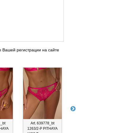
е Вашей регистрации на сайте
7_bt
Art. 639778_bt
Art. 639774_bt
Ar
THAYA
1263/2-P PITHAYA
1253/3-B FRUTTA
125