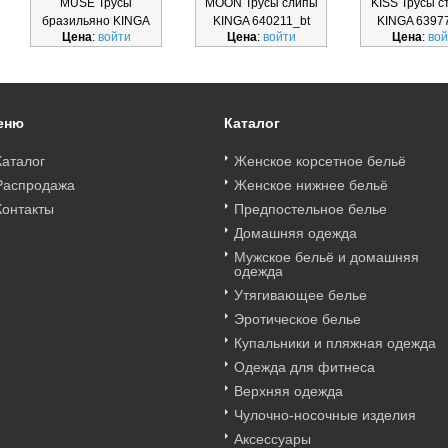
MUSE Трусы
MOON Трусы слипы
KISS Трусы с
бразильяно KINGA
KINGA 640211_bt
KINGA 6397
Цена
:
войти
Цена
:
войти
Цена
:
вой
640213_bt
еню
Каталог
Каталог
Женское корсетное бельё
Распродажа
Женское нижнее бельё
Контакты
Предпостельное белье
Домашняя одежда
Мужское бельё и домашняя
одежда
Утягивающее белье
Эротическое белье
Купальники и пляжная одежда
Одежда для фитнеса
Верхняя одежда
Чулочно-носочные изделия
Аксессуары