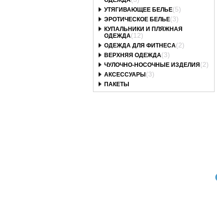
ОДЕЖДА
(5)
УТЯГИВАЮЩЕЕ БЕЛЬЕ
(3)
ЭРОТИЧЕСКОЕ БЕЛЬЕ
КУПАЛЬНИКИ И ПЛЯЖНАЯ
(12)
ОДЕЖДА
(2)
ОДЕЖДА ДЛЯ ФИТНЕСА
(3)
ВЕРХНЯЯ ОДЕЖДА
(2)
ЧУЛОЧНО-НОСОЧНЫЕ ИЗДЕЛИЯ
(3)
АКСЕССУАРЫ
ПАКЕТЫ
Art. 602470_bt
Art. 602139_bt
Art. 593666_bt
05/2-P COCO Трусы
1084/2-B GOLDIE
1061/2-B RACHEL