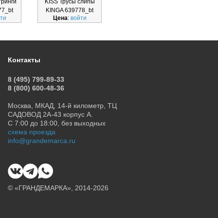
тринги
KISS Трусы слипы
SENSUALE Трусы
SEN
77_bt
KINGA 639778_bt
бразильяно KINGA
с
ти
Цена
:
войти
Цена
:
войти
Ц
639774_bt
Контакты
8 (495) 799-89-33
8 (800) 600-48-36
Москва, МКАД, 14-й километр, ТЦ
САДОВОД 2А-43 корпус А.
С 7:00 до 18:00, без выходных
схема проезда
info@grandemarca.ru
© «ГРАНДЕМАРКА», 2014-2026