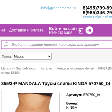
8(495)799-89
info@grandemarca.ru
8(965)346-29
заказать обратный зв
Войти на сайт
нии
Доставка и оплата
Регистрация
Поиск
Магазин «GrandeMarca»
→
Каталог
→
Женское корсетное бельё
→
KINGA (П
слипы KINGA
855/3-P MANDALA Трусы слипы KINGA 570750_bt
Артикул:
570750_bt
Бренд:
KINGA