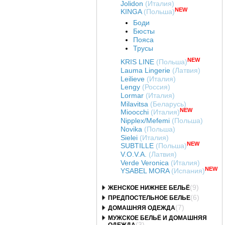
Jolidon
(Италия)
NEW
KINGA
(Польша)
Боди
Бюсты
Пояса
Трусы
NEW
KRIS LINE
(Польша)
Lauma Lingerie
(Латвия)
Leilieve
(Италия)
Lengy
(Россия)
Lormar
(Италия)
Milavitsa
(Беларусь)
NEW
Mioocchi
(Италия)
Nipplex/Mefemi
(Польша)
Novika
(Польша)
Sielei
(Италия)
NEW
SUBTILLE
(Польша)
V.O.V.A.
(Латвия)
Verde Veronica
(Италия)
NEW
YSABEL MORA
(Испания)
(9)
ЖЕНСКОЕ НИЖНЕЕ БЕЛЬЁ
(6)
ПРЕДПОСТЕЛЬНОЕ БЕЛЬЕ
(7)
ДОМАШНЯЯ ОДЕЖДА
МУЖСКОЕ БЕЛЬЁ И ДОМАШНЯЯ
(3)