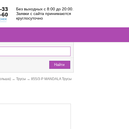
-33
Без выходных с 8:00 до 20:00.
Заявки с сайта принимаются
-60
круглосуточно
онок
Найти
ольша)
→
Трусы
→
855/3-P MANDALA Трусы