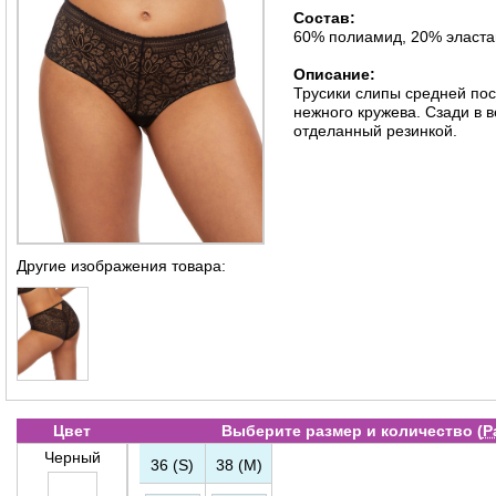
Состав:
60% полиамид, 20% эласта
Описание:
Трусики слипы средней пос
нежного кружева. Сзади в 
отделанный резинкой.
Другие изображения товара:
Цвет
Выберите размер и количество (
Р
Черный
36 (S)
38 (M)