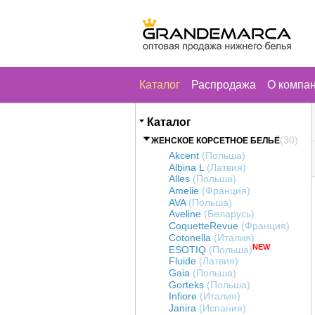
Каталог
Распродажа
О компа
Каталог
(30)
ЖЕНСКОЕ КОРСЕТНОЕ БЕЛЬЁ
Akcent
(Польша)
Albina L
(Латвия)
Alles
(Польша)
Amelie
(Франция)
AVA
(Польша)
Aveline
(Беларусь)
CoquetteRevue
(Франция)
Cotonella
(Италия)
NEW
ESOTIQ
(Польша)
Fluide
(Латвия)
Gaia
(Польша)
Gorteks
(Польша)
Infiore
(Италия)
Janira
(Испания)