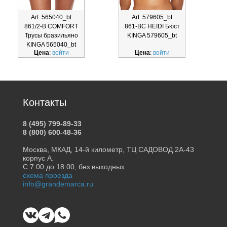
Art. 565040_bt
Art. 579605_bt
861/2-B COMFORT
861-BC HEIDI Бюст
Трусы бразильяно
KINGA 579605_bt
KINGA 565040_bt
Цена
:
войти
Цена
:
войти
Контакты
8 (495) 799-89-33
8 (800) 600-48-36
Москва, МКАД, 14-й километр, ТЦ САДОВОД 2А-43
корпус А.
С 7:00 до 18:00, без выходных
схема проезда
info@grandemarca.ru