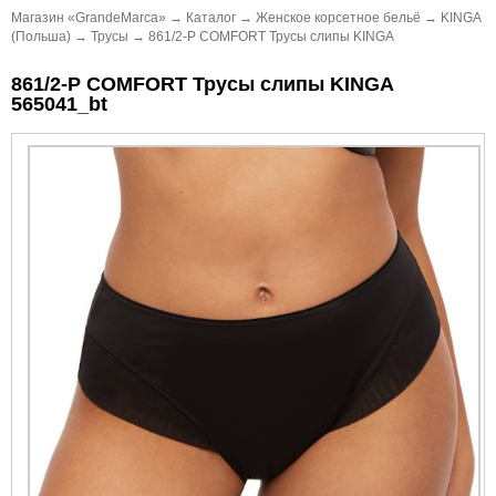
Магазин «GrandeMarca»
→
Каталог
→
Женское корсетное бельё
→
KINGA
(Польша)
→
Трусы
→
861/2-P COMFORT Трусы слипы KINGA
861/2-P COMFORT Трусы слипы KINGA
565041_bt