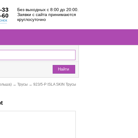
-33
Без выходных с 8:00 до 20:00.
Заявки с сайта принимаются
-60
круглосуточно
онок
Найти
ольша)
→
Трусы
→
923/5-P ISLA SKIN Трусы
t