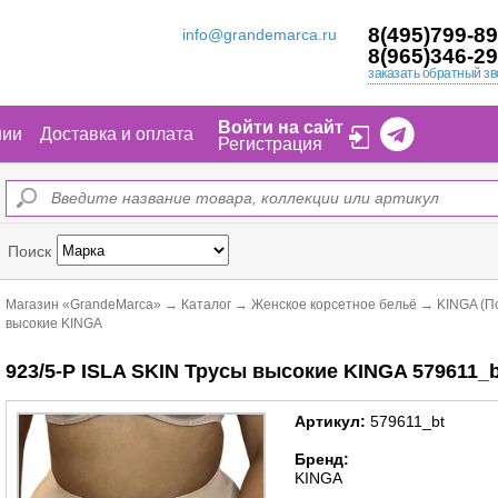
8(495)799-89
info@grandemarca.ru
8(965)346-29
заказать обратный зв
Войти на сайт
нии
Доставка и оплата
Регистрация
Поиск
Магазин «GrandeMarca»
→
Каталог
→
Женское корсетное бельё
→
KINGA (П
высокие KINGA
923/5-P ISLA SKIN Трусы высокие KINGA 579611_b
Артикул:
579611_bt
Бренд:
KINGA