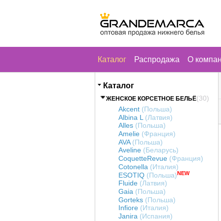
Каталог
Распродажа
О компа
Каталог
(30)
ЖЕНСКОЕ КОРСЕТНОЕ БЕЛЬЁ
Akcent
(Польша)
Albina L
(Латвия)
Alles
(Польша)
Amelie
(Франция)
AVA
(Польша)
Aveline
(Беларусь)
CoquetteRevue
(Франция)
Cotonella
(Италия)
NEW
ESOTIQ
(Польша)
Fluide
(Латвия)
Gaia
(Польша)
Gorteks
(Польша)
Infiore
(Италия)
Janira
(Испания)