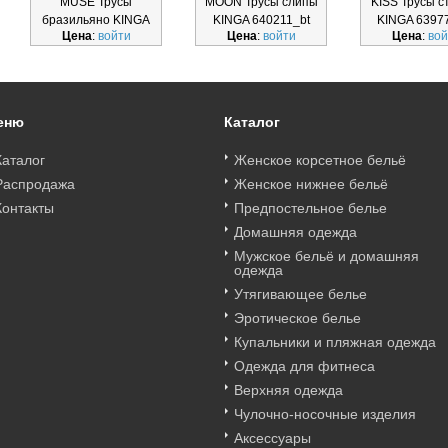
MUSE Трусы
MOON Трусы слипы
KISS Трусы с
бразильяно KINGA
KINGA 640211_bt
KINGA 6397
Цена
:
войти
Цена
:
войти
Цена
:
вой
640213_bt
еню
Каталог
Каталог
Женское корсетное бельё
Распродажа
Женское нижнее бельё
Контакты
Предпостельное белье
Домашняя одежда
Мужское бельё и домашняя
одежда
Утягивающее белье
Эротическое белье
Купальники и пляжная одежда
Одежда для фитнеса
Верхняя одежда
Чулочно-носочные изделия
Аксессуары