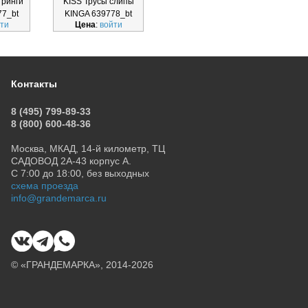
тринги
KISS Трусы слипы
SENSUALE Трусы
SEN
77_bt
KINGA 639778_bt
бразильяно KINGA
с
ти
Цена
:
войти
Цена
:
войти
Ц
639774_bt
Контакты
8 (495) 799-89-33
8 (800) 600-48-36
Москва, МКАД, 14-й километр, ТЦ
САДОВОД 2А-43 корпус А.
С 7:00 до 18:00, без выходных
схема проезда
info@grandemarca.ru
© «ГРАНДЕМАРКА», 2014-2026