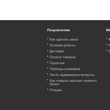
слипы KINGA
ROUGE Трусы
ALICE Трусы
602470_bt
бразильяно KINGA
бразильяно KINGA
Цена
:
войти
Цена
:
войти
Цена
:
войти
602139_bt
593666_bt
Покупателям
М
Как сделать заказ
Условия работы
Доставка
Оплата товаров
Гарантии
Таблицы размеров
Часто задаваемые вопросы
Как открыть магазин нижнего
белья
Отзывы