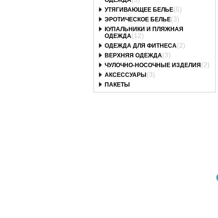
ОДЕЖДА
(5)
УТЯГИВАЮЩЕЕ БЕЛЬЕ
(3)
ЭРОТИЧЕСКОЕ БЕЛЬЕ
КУПАЛЬНИКИ И ПЛЯЖНАЯ
(12)
ОДЕЖДА
(2)
ОДЕЖДА ДЛЯ ФИТНЕСА
(3)
ВЕРХНЯЯ ОДЕЖДА
(2)
ЧУЛОЧНО-НОСОЧНЫЕ ИЗДЕЛИЯ
(3)
АКСЕССУАРЫ
ПАКЕТЫ
Art. 602470_bt
Art. 602139_bt
Art. 593666_bt
05/2-P COCO Трусы
1084/2-B GOLDIE
1061/2-B RACHEL