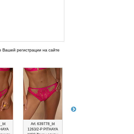
е Вашей регистрации на сайте
7_bt
Art. 639778_bt
Art. 639774_bt
Ar
THAYA
1263/2-P PITHAYA
1253/3-B FRUTTA
125