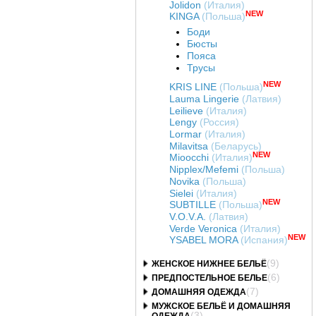
Jolidon
(Италия)
NEW
KINGA
(Польша)
Боди
Бюсты
Пояса
Трусы
NEW
KRIS LINE
(Польша)
Lauma Lingerie
(Латвия)
Leilieve
(Италия)
Lengy
(Россия)
Lormar
(Италия)
Milavitsa
(Беларусь)
NEW
Mioocchi
(Италия)
Nipplex/Mefemi
(Польша)
Novika
(Польша)
Sielei
(Италия)
NEW
SUBTILLE
(Польша)
V.O.V.A.
(Латвия)
Verde Veronica
(Италия)
NEW
YSABEL MORA
(Испания)
(9)
ЖЕНСКОЕ НИЖНЕЕ БЕЛЬЁ
(6)
ПРЕДПОСТЕЛЬНОЕ БЕЛЬЕ
(7)
ДОМАШНЯЯ ОДЕЖДА
МУЖСКОЕ БЕЛЬЁ И ДОМАШНЯЯ
(3)