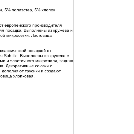
н, 5% полиэстер, 5% хлопок
от европейского производителя
няя посадка. Выполнены из кружева и
ной микросетки. Ластовица
классической посадкой от
 Subtille. Выполнены из кружева с
ми и эластичного микротюля, задняя
ля. Декоративные союзки с
дополняют трусики и создают
овица хлопковая.