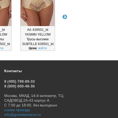
2_bt
Art. 639501_bt
Art. 639503_bt
Ar
LLOW
YASMIN YELLOW
YASMIN YELLOW
ESM
ипы
Трусы высокие
Трусы бразильяно
Т
502_bt
SUBTILLE 639501_bt
SUBTILLE 639503_bt
SUBTI
ти
Цена
:
войти
Цена
:
войти
Ц
Контакты
8 (495) 799-89-33
8 (800) 600-48-36
Москва, МКАД, 14-й километр, ТЦ
САДОВОД 2А-43 корпус А.
С 7:00 до 18:00, без выходных
схема проезда
info@grandemarca.ru