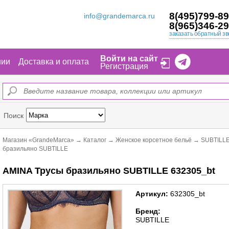
8(495)799-89
info@grandemarca.ru
8(965)346-29
заказать обратный зв
Войти на сайт
нии
Доставка и оплата
Регистрация
Поиск
Магазин «GrandeMarca»
→
Каталог
→
Женское корсетное бельё
→
SUBTILLE
бразильяно SUBTILLE
AMINA Трусы бразильяно SUBTILLE 632305_bt
Артикул:
632305_bt
Бренд:
SUBTILLE