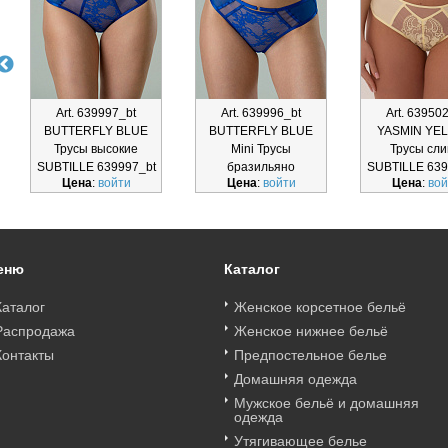
Art. 639997_bt
Art. 639996_bt
Art. 63950
BUTTERFLY BLUE
BUTTERFLY BLUE
YASMIN YE
Трусы высокие
Mini Трусы
Трусы сл
SUBTILLE 639997_bt
бразильяно
SUBTILLE 639
Цена
:
войти
Цена
:
войти
Цена
:
вой
SUBTILLE 639996_bt
еню
Каталог
Каталог
Женское корсетное бельё
Распродажа
Женское нижнее бельё
Контакты
Предпостельное белье
Домашняя одежда
Мужское бельё и домашняя
одежда
Утягивающее белье