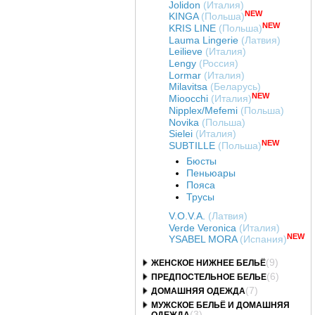
Jolidon
(Италия)
NEW
KINGA
(Польша)
NEW
KRIS LINE
(Польша)
Lauma Lingerie
(Латвия)
Leilieve
(Италия)
Lengy
(Россия)
Lormar
(Италия)
Milavitsa
(Беларусь)
NEW
Mioocchi
(Италия)
Nipplex/Mefemi
(Польша)
Novika
(Польша)
Sielei
(Италия)
NEW
SUBTILLE
(Польша)
Бюсты
Пеньюары
Пояса
Трусы
V.O.V.A.
(Латвия)
Verde Veronica
(Италия)
NEW
YSABEL MORA
(Испания)
(9)
ЖЕНСКОЕ НИЖНЕЕ БЕЛЬЁ
(6)
ПРЕДПОСТЕЛЬНОЕ БЕЛЬЕ
(7)
ДОМАШНЯЯ ОДЕЖДА
МУЖСКОЕ БЕЛЬЁ И ДОМАШНЯЯ
(3)