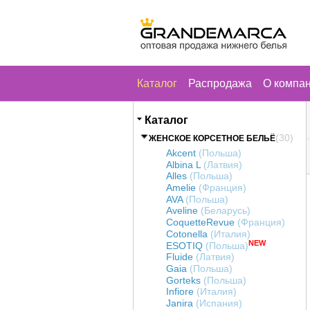
Каталог
Распродажа
О компа
Каталог
(30)
ЖЕНСКОЕ КОРСЕТНОЕ БЕЛЬЁ
Akcent
(Польша)
Albina L
(Латвия)
Alles
(Польша)
Amelie
(Франция)
AVA
(Польша)
Aveline
(Беларусь)
CoquetteRevue
(Франция)
Cotonella
(Италия)
NEW
ESOTIQ
(Польша)
Fluide
(Латвия)
Gaia
(Польша)
Gorteks
(Польша)
Infiore
(Италия)
Janira
(Испания)