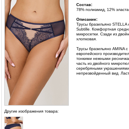
Состав:
78% полиамид, 12% эласта
Описание:
Трусы бразильяно STELLA 
Subtille. Комфортная сред
микросетки. Сзади из двой
хлопковая.
Трусы бразильяно AMINA с 
европейского производителя
тонкими нежными ресничка
часть из двойного микротю
серебряными украшениями 
непрезвойденный вид. Ласт
Другие изображения товара: