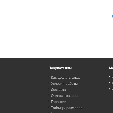
Art. 573321_bt
Art. 547585_bt
Art. 550258_bt
CHORS MOCCA
CHORS BLACK Трусы
CHORS BEIGE Трусы
Трусы SUBTILLE
SUBTILLE 547585_bt
SUBTILLE 550258_bt
573321_bt
Цена
:
войти
Цена
:
войти
Цена
:
войти
Покупателям
М
Как сделать заказ
Условия работы
Доставка
Оплата товаров
Гарантии
Таблицы размеров