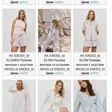
Цена
:
войти
Цена
:
войти
Цена
:
войти
Art. 636354_bt
Art. 636352_bt
Art. 636353_bt
ELOWEN Пижама
ELOW Пижама
ELOW Пижама
женская с шортами
женская со штанами
женская с шортами
ARUELLE 636354_bt
ARUELLE 636352_bt
ARUELLE 636353_bt
Цена
:
войти
Цена
:
войти
Цена
:
войти