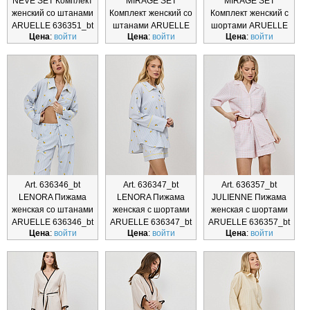
NEVE SET Комплект
MIRAGE SET
MIRAGE SET
женский со штанами
Комплект женский со
Комплект женский с
ARUELLE 636351_bt
штанами ARUELLE
шортами ARUELLE
Цена
:
войти
Цена
:
войти
Цена
:
войти
636368_bt
636369_bt
Art. 636346_bt
Art. 636347_bt
Art. 636357_bt
LENORA Пижама
LENORA Пижама
JULIENNE Пижама
женская со штанами
женская с шортами
женская с шортами
ARUELLE 636346_bt
ARUELLE 636347_bt
ARUELLE 636357_bt
Цена
:
войти
Цена
:
войти
Цена
:
войти