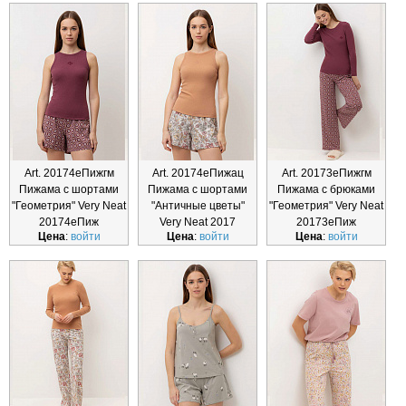
Art. 20174еПижгм
Art. 20174еПижац
Art. 20173еПижгм
Пижама с шортами
Пижама с шортами
Пижама с брюками
"Геометрия" Very Neat
"Античные цветы"
"Геометрия" Very Neat
20174еПиж
Very Neat 2017
20173еПиж
Цена
:
войти
Цена
:
войти
Цена
:
войти