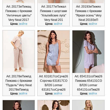
Art. 20173еПижац
Art. 20177еПижал
Art. 20193еПижяо
Пижама с брюками
Пижама с шортами
Пижама с брюками
"Античные цветы"
"Альпийские луга"
"Яркая осень" Very
Very Neat 2017
Very Neat 201
Neat 20193еП
Цена
:
войти
Цена
:
войти
Цена
:
войти
Art. 20178еПижпд
Art. 631817соСрчв26
Art. 654131соПжв26
Пижама с брюками
Сорочка 631817CO
Пижама 654131CO
"Пудель" Very Neat
ВЛ26 Lormar
ВЛ26 Lormar
20178еПижпд
631817соСрчв26
654131соПжв26
Цена
:
войти
Цена
:
войти
Цена
:
войти