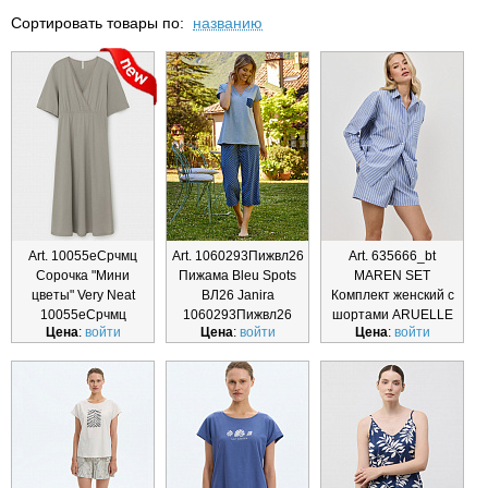
Сортировать товары по:
названию
Art. 10055еСрчмц
Art. 1060293Пижвл26
Art. 635666_bt
Сорочка "Мини
Пижама Bleu Spots
MAREN SET
цветы" Very Neat
ВЛ26 Janira
Комплект женский с
10055еСрчмц
1060293Пижвл26
шортами ARUELLE
Цена
:
войти
Цена
:
войти
Цена
:
войти
635666_bt