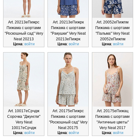
Art. 20213еПижрс
Art. 20213еПижрк
Art. 20052еПижпм
Пижама с шортами
Пижама с шортами
Пижама с шортами
"Роскошный сад" Very
"Ракушки" Very Neat
"Пальма" Very Neat
Neat 20213
20213еПижрк
20052еПижпм
Цена
:
войти
Цена
:
войти
Цена
:
войти
Art. 10017еСрчдж
Art. 20175еПижрс
Art. 20175еПижац
Сорочка "Джунгли"
Пижама с шортами
Пижама с шортами
Very Neat
"Роскошный сад" Very
"Античные цветы"
10017еСрчдж
Neat 20175
Very Neat 2017
Цена
:
войти
Цена
:
войти
Цена
:
войти