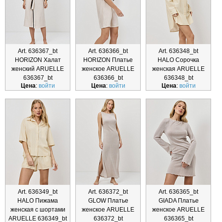
Art. 636367_bt
Art. 636366_bt
Art. 636348_bt
HORIZON Халат
HORIZON Платье
HALO Сорочка
женский ARUELLE
женское ARUELLE
женская ARUELLE
636367_bt
636366_bt
636348_bt
Цена
:
войти
Цена
:
войти
Цена
:
войти
Art. 636349_bt
Art. 636372_bt
Art. 636365_bt
HALO Пижама
GLOW Платье
GIADA Платье
женская с шортами
женское ARUELLE
женское ARUELLE
ARUELLE 636349_bt
636372_bt
636365_bt