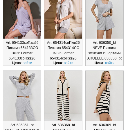
Art. 654133соПжв26
Art. 654314соПжв26
Art. 636350_bt
Пижама 654133CO
Пижама 654314CO
NEVE Пижама
ВЛ26 Lormar
ВЛ26 Lormar
женская с шортами
654133соПжв26
654314соПжв26
ARUELLE 636350_bt
Цена
:
войти
Цена
:
войти
Цена
:
войти
Art. 636351_bt
Art. 636368_bt
Art. 636369_bt