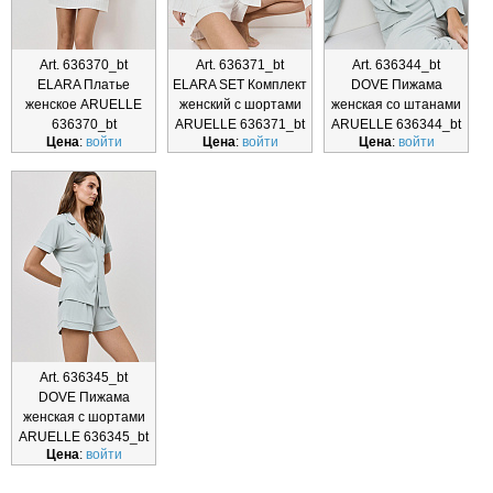
Art. 636370_bt
Art. 636371_bt
Art. 636344_bt
ELARA Платье
ELARA SET Комплект
DOVE Пижама
женское ARUELLE
женский с шортами
женская со штанами
636370_bt
ARUELLE 636371_bt
ARUELLE 636344_bt
Цена
:
войти
Цена
:
войти
Цена
:
войти
Art. 636345_bt
DOVE Пижама
женская с шортами
ARUELLE 636345_bt
Цена
:
войти