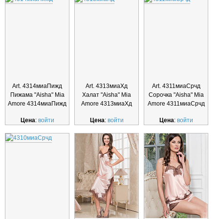
Art. 4314миаПижд
Art. 4313миаХд
Art. 4311миаСрчд
Пижама "Aisha" Mia
Халат "Aisha" Mia
Сорочка "Aisha" Mia
Amore 4314миаПижд
Amore 4313миаХд
Amore 4311миаСрчд
Цена
:
войти
Цена
:
войти
Цена
:
войти