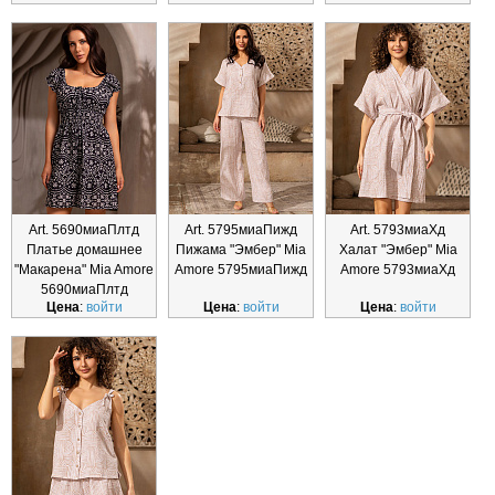
Art. 5690миаПлтд
Art. 5795миаПижд
Art. 5793миаХд
Платье домашнее
Пижама "Эмбер" Mia
Халат "Эмбер" Mia
"Макарена" Mia Amore
Amore 5795миаПижд
Amore 5793миаХд
5690миаПлтд
Цена
:
войти
Цена
:
войти
Цена
:
войти