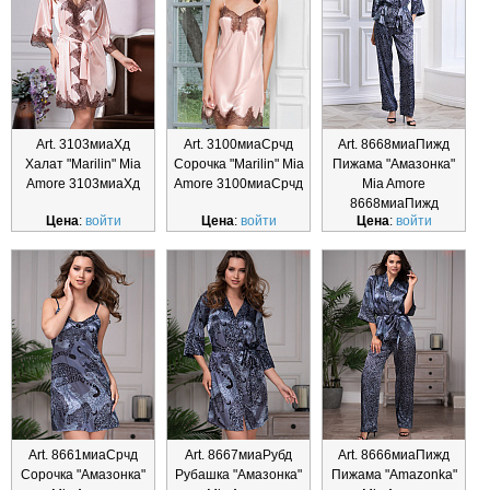
Art. 3103миаХд
Art. 3100миаСрчд
Art. 8668миаПижд
Халат "Marilin" Mia
Сорочка "Marilin" Mia
Пижама "Амазонка"
Amore 3103миаХд
Amore 3100миаСрчд
Mia Amore
8668миаПижд
Цена
:
войти
Цена
:
войти
Цена
:
войти
Art. 8661миаСрчд
Art. 8667миаРубд
Art. 8666миаПижд
Сорочка "Амазонка"
Рубашка "Амазонка"
Пижама "Amazonka"