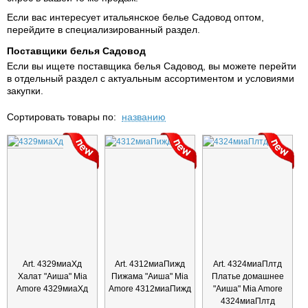
Если вас интересует итальянское белье Садовод оптом,
перейдите в специализированный раздел.
Поставщики белья Садовод
Если вы ищете поставщика белья Садовод, вы можете перейти
в отдельный раздел с актуальным ассортиментом и условиями
закупки.
Сортировать товары по:
названию
Art. 4329миаХд
Art. 4312миаПижд
Art. 4324миаПлтд
Халат "Аиша" Mia
Пижама "Аиша" Mia
Платье домашнее
Amore 4329миаХд
Amore 4312миаПижд
"Аиша" Mia Amore
4324миаПлтд