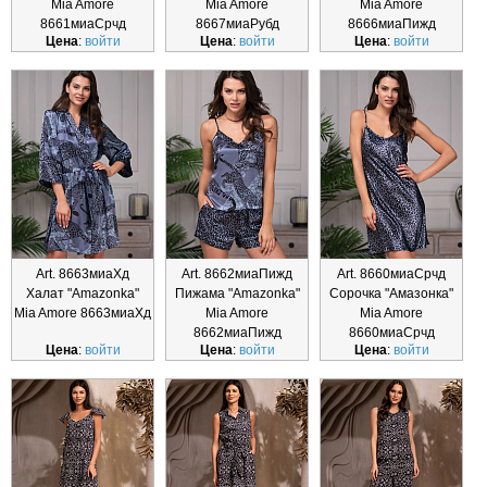
Mia Amore
Mia Amore
Mia Amore
8661миаСрчд
8667миаРубд
8666миаПижд
Цена
:
войти
Цена
:
войти
Цена
:
войти
Art. 8663миаХд
Art. 8662миаПижд
Art. 8660миаСрчд
Халат "Amazonka"
Пижама "Amazonka"
Сорочка "Амазонка"
Mia Amore 8663миаХд
Mia Amore
Mia Amore
8662миаПижд
8660миаСрчд
Цена
:
войти
Цена
:
войти
Цена
:
войти