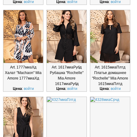
Цена
:
войти
Цена
:
войти
Цена
:
войти
Art. 1777миаХд
Art. 1617миаРубд
Art. 1615миаПлтд
Халат "Machaon" Mia
Рубашка "Rochelle"
Платье домашнее
Amore 1777миаХд
Mia Amore
"Rochelle" Mia Amore
1617миаРубд
1615миаПлтд
Цена
:
войти
Цена
:
войти
Цена
:
войти