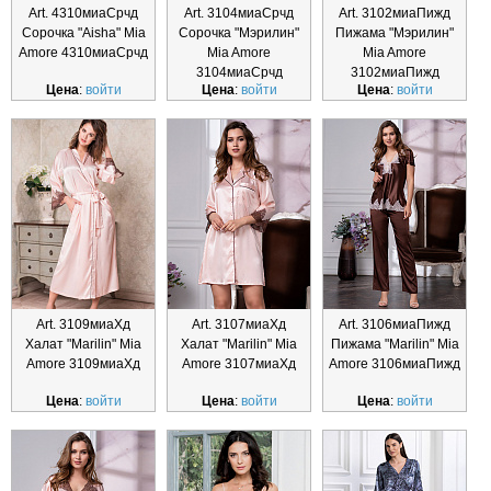
Art. 4310миаСрчд
Art. 3104миаСрчд
Art. 3102миаПижд
Сорочка "Aisha" Mia
Сорочка "Мэрилин"
Пижама "Мэрилин"
Amore 4310миаСрчд
Mia Amore
Mia Amore
3104миаСрчд
3102миаПижд
Цена
:
войти
Цена
:
войти
Цена
:
войти
Art. 3109миаХд
Art. 3107миаХд
Art. 3106миаПижд
Халат "Marilin" Mia
Халат "Marilin" Mia
Пижама "Marilin" Mia
Amore 3109миаХд
Amore 3107миаХд
Amore 3106миаПижд
Цена
:
войти
Цена
:
войти
Цена
:
войти