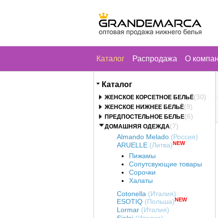
Каталог
Распродажа
О компа
Каталог
(30)
ЖЕНСКОЕ КОРСЕТНОЕ БЕЛЬЁ
(9)
ЖЕНСКОЕ НИЖНЕЕ БЕЛЬЁ
(6)
ПРЕДПОСТЕЛЬНОЕ БЕЛЬЕ
(7)
ДОМАШНЯЯ ОДЕЖДА
Almando Melado
(Россия)
NEW
ARUELLE
(Литва)
Пижамы
Сопутсвующие товары
Сорочки
Халаты
Cotonella
(Италия)
NEW
ESOTIQ
(Польша)
Lormar
(Италия)
Sielei
(Италия)