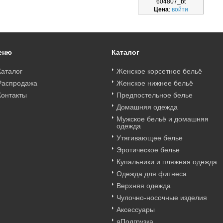
604807_bt
Цена
:
войти
еню
Каталог
Каталог
Женское корсетное бельё
Распродажа
Женское нижнее бельё
Контакты
Предпостельное белье
Домашняя одежда
Мужское бельё и домашняя
одежда
Утягивающее белье
Эротическое белье
Купальники и пляжная одежда
Одежда для фитнеса
Верхняя одежда
Чулочно-носочные изделия
Аксессуары
яПодгрузка