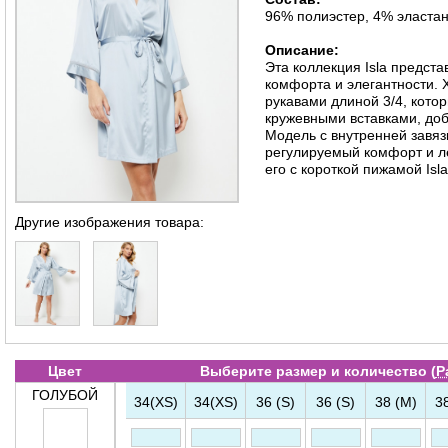
96% полиэстер, 4% эласта
Описание:
Эта коллекция Isla предст
комфорта и элегантности.
рукавами длиной 3/4, кот
кружевными вставками, до
Модель с внутренней завя
регулируемый комфорт и ле
его с короткой пижамой Isla
Другие изображения товара:
Цвет
Выберите размер и количество (
Р
ГОЛУБОЙ
34(XS)
34(XS)
36 (S)
36 (S)
38 (M)
3