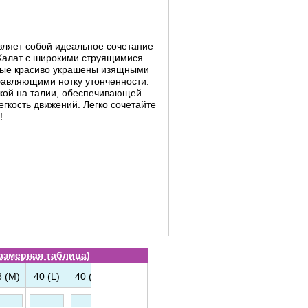
н
авляет собой идеальное сочетание
 Халат с широкими струящимися
орые красиво украшены изящными
бавляющими нотку утонченности.
зкой на талии, обеспечивающей
гкость движений. Легко сочетайте
!
азмерная таблица
)
8 (M)
40 (L)
40 (L)
42 (XL)
42 (XL)
44 (XXL)
44 (XXL)