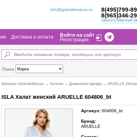
8(495)799-89
info@grandemarca.ru
8(965)346-29
заказать обратный зв
Войти на сайт
нии
Доставка и оплата
Регистрация
Поиск
Магазин «GrandeMarca»
→
Каталог
→
Домашняя одежда
→
ARUELLE (Литва
ISLA Халат женский ARUELLE 604806_bt
Артикул:
604806_bt
Бренд:
ARUELLE
Состав: