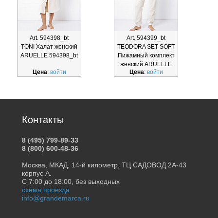
Art. 594398_bt
Art. 594399_bt
TONI Халат женский
TEODORA SET SOFT
ARUELLE 594398_bt
Пижамный комплект
женский ARUELLE
Цена
:
войти
Цена
:
войти
594399_
Контакты
8 (495) 799-89-33
8 (800) 600-48-36
Москва, МКАД, 14-й километр, ТЦ САДОВОД 2А-43
корпус А.
С 7:00 до 18:00, без выходных
схема проезда
info@grandemarca.ru