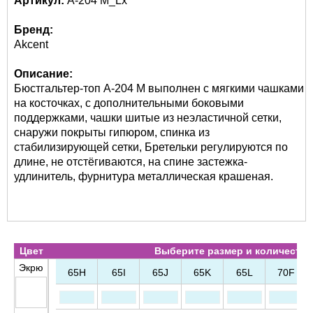
Артикул:
A-204 M_Lx
Бренд:
Akcent
Описание:
Бюстгальтер-топ A-204 M выполнен с мягкими чашками
на косточках, с дополнительными боковыми
поддержками, чашки шитые из неэластичной сетки,
снаружи покрыты гипюром, спинка из
стабилизирующей сетки, Бретельки регулируются по
длине, не отстёгиваются, на спине застежка-
удлинитель, фурнитура металлическая крашеная.
Цвет
Выберите размер и количество
Экрю
65H
65I
65J
65K
65L
70F