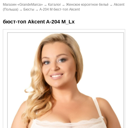
Магазин «GrandeMarca»
→
Каталог
→
Женское корсетное бельё
→
Akcent
(Польша)
→
Бюсты
→
A-204 M бюст-топ Akcent
бюст-топ Akcent A-204 M_Lx