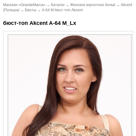
Магазин «GrandeMarca»
→
Каталог
→
Женское корсетное бельё
→
Akcent
(Польша)
→
Бюсты
→
A-64 M бюст-топ Akcent
бюст-топ Akcent A-64 M_Lx