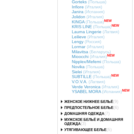
Gorteks
(Польша)
Infiore
(Италия)
Janira
(Испания)
Jolidon
(Италия)
NEW
KINGA
(Польша)
NEW
KRIS LINE
(Польша)
Lauma Lingerie
(Латвия)
Leilieve
(Италия)
Lengy
(Россия)
Lormar
(Италия)
Milavitsa
(Беларусь)
NEW
Mioocchi
(Италия)
Nipplex/Mefemi
(Польша)
Novika
(Польша)
Sielei
(Италия)
NEW
SUBTILLE
(Польша)
V.O.V.A.
(Латвия)
Verde Veronica
(Италия)
NEW
YSABEL MORA
(Испания)
(9)
ЖЕНСКОЕ НИЖНЕЕ БЕЛЬЁ
(6)
ПРЕДПОСТЕЛЬНОЕ БЕЛЬЕ
(7)
ДОМАШНЯЯ ОДЕЖДА
МУЖСКОЕ БЕЛЬЁ И ДОМАШНЯЯ
(3)
ОДЕЖДА
(5)
УТЯГИВАЮЩЕЕ БЕЛЬЕ