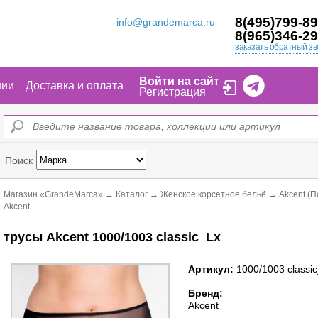
8(495)799-89
info@grandemarca.ru
8(965)346-29
заказать обратный зв
Войти на сайт
нии
Доставка и оплата
Регистрация
Поиск
Магазин «GrandeMarca»
→
Каталог
→
Женское корсетное бельё
→
Akcent (
Akcent
трусы Akcent 1000/1003 classic_Lx
Артикул:
1000/1003 classi
Бренд:
Akcent