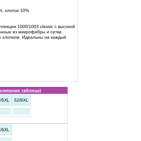
%, хлопок 10%
ллекции 1000/1003 classic с высокой
анные из микрофибры и сетки.
 хлопком. Идеальны на каждый
азмерная таблица
)
/5XL
52/6XL
/6XL