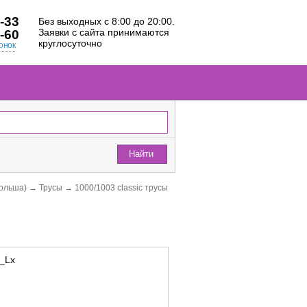
-33
Без выходных с 8:00 до 20:00.
Заявки с сайта принимаются
-60
круглосуточно
онок
Найти
Польша)
→
Трусы
→
1000/1003 classic трусы
c_Lx