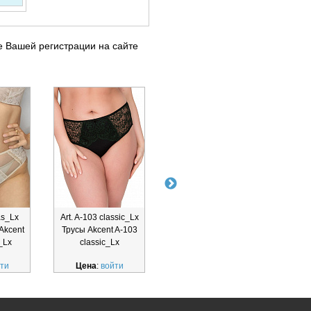
е Вашей регистрации на сайте
as_Lx
Art. A-103 classic_Lx
Art. A-204 classic_Lx
Art
 Akcent
Трусы Akcent A-103
трусы Akcent A-204
трус
_Lx
classic_Lx
classic_Lx
Akcen
ти
Цена
:
войти
Цена
:
войти
Ц