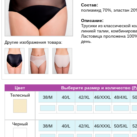
Состав:
полиамид 70%, эластан 20
Описание:
Трусики из классической ко
линией талии, комбиниров
Ластовица проложена 100%
день.
Другие изображения товара:
Цвет
Выберите размер и количество (
Р
Телесный
38/M
40/L
42/XL
46/XXXL
48/4XL
50
Черный
38/M
40/L
42/XL
46/XXXL
50/5XL
52