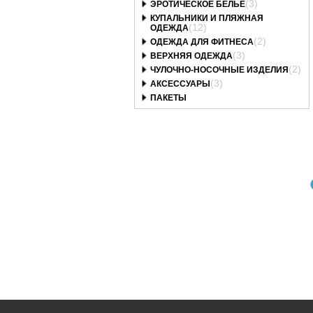
(3)
ЭРОТИЧЕСКОЕ БЕЛЬЕ
КУПАЛЬНИКИ И ПЛЯЖНАЯ
(12)
ОДЕЖДА
(2)
ОДЕЖДА ДЛЯ ФИТНЕСА
(3)
ВЕРХНЯЯ ОДЕЖДА
(2)
ЧУЛОЧНО-НОСОЧНЫЕ ИЗДЕЛИЯ
(3)
АКСЕССУАРЫ
ПАКЕТЫ
Art. 010 слип_Lx
Art. 1001/1002
Art. 005
трусы слип SIZE
classic_Lx
бразильяна_Lx
PLUS Akcent 010
трусы Akcent
трусы бразильяна
слип_Lx
1001/1002 classic_Lx
SIZE PLUS (чёрный,
Цена
:
войти
Цена
:
войти
Цена
:
войти
46/XXXL) Akcent 005
бр