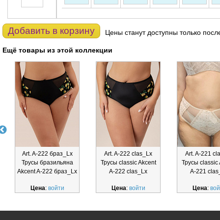
Добавить в корзину
Цены станут доступны только посл
Ещё товары из этой коллекции
Art. A-222 браз_Lx
Art. A-222 clas_Lx
Art. A-221 cl
Трусы бразильяна
Трусы classic Akcent
Трусы classic
Akcent A-222 браз_Lx
A-222 clas_Lx
A-221 clas
Цена
:
войти
Цена
:
войти
Цена
:
вой