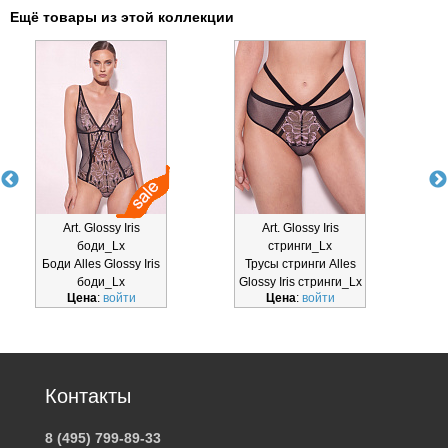
Ещё товары из этой коллекции
Art. Glossy Iris
Art. Glossy Iris
A
боди_Lx
стринги_Lx
Б
Боди Alles Glossy Iris
Трусы стринги Alles
боди_Lx
Glossy Iris стринги_Lx
Цена
:
войти
Цена
:
войти
Контакты
8 (495) 799-89-33