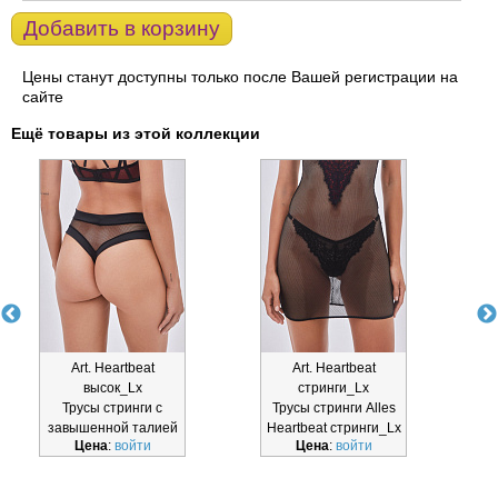
Добавить в корзину
Цены станут доступны только после Вашей регистрации на
сайте
Ещё товары из этой коллекции
Art. Heartbeat
Art. Heartbeat
высок_Lx
стринги_Lx
Трусы стринги с
Трусы стринги Alles
Б
завышенной талией
Heartbeat стринги_Lx
Цена
:
войти
Цена
:
войти
Alles Heartbeat
высок_Lx