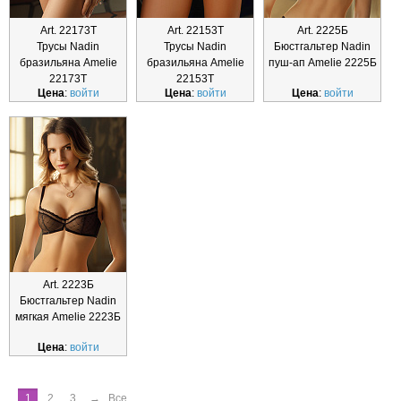
Art. 22173Т
Art. 22153Т
Art. 2225Б
Трусы Nadin
Трусы Nadin
Бюстгальтер Nadin
бразильяна Amelie
бразильяна Amelie
пуш-ап Amelie 2225Б
22173Т
22153Т
Цена
:
войти
Цена
:
войти
Цена
:
войти
Art. 2223Б
Бюстгальтер Nadin
мягкая Amelie 2223Б
Цена
:
войти
1
2
3
→
Все