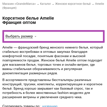
Магазин «GrandeMarca»
→
Каталог
→
Женское корсетное бельё
→
Amelie
(Франция)
Корсетное белье Amelie
Франция оптом
Выбрать размер
Amelie
— французский бренд женского нижнего белья, который
стабильно востребован в оптовых закупках благодаря
комфортной посадке, понятным фасонам и высокой
повторяемости продаж. Женское бельё Amelie оптом подходит
для магазинов белья, торговых точек и онлайн-витрин, где
важны стабильная оборачиваемость и регулярная
докомплектация размерных рядов.
В ассортименте представлены бюстгальтеры различных
конструкций, трусики, комплекты, корректирующее и корсетное
бельё. Бренд хорошо закрывает как базовый спрос, так и
потребность в более женственных fashion-моделях для
расширения витрины и увеличения среднего чека.
Сортировать товары по:
названию