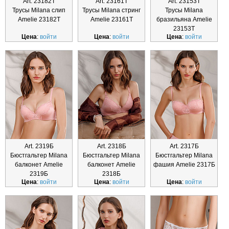
Art. 23182Т
Art. 23161Т
Art. 23153Т
Трусы Milana слип
Трусы Milana стринг
Трусы Milana
Amelie 23182Т
Amelie 23161Т
бразильяна Amelie
23153Т
Цена
:
войти
Цена
:
войти
Цена
:
войти
Art. 2319Б
Art. 2318Б
Art. 2317Б
Бюстгальтер Milana
Бюстгальтер Milana
Бюстгальтер Milana
балконет Amelie
балконет Amelie
фашия Amelie 2317Б
2319Б
2318Б
Цена
:
войти
Цена
:
войти
Цена
:
войти