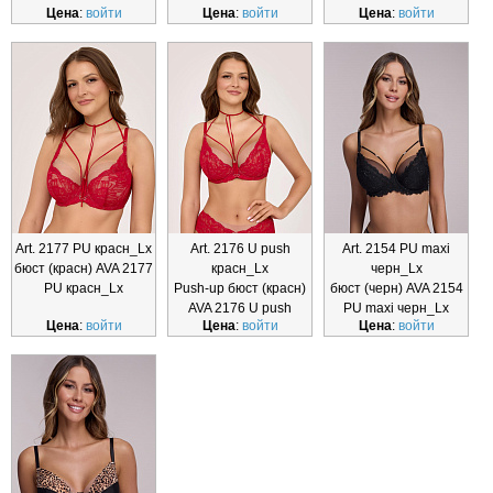
Цена
:
войти
Цена
:
войти
Цена
:
войти
Art. 2177 PU красн_Lx
Art. 2176 U push
Art. 2154 PU maxi
бюст (красн) AVA 2177
красн_Lx
черн_Lx
PU красн_Lx
Push-up бюст (красн)
бюст (черн) AVA 2154
AVA 2176 U push
PU maxi черн_Lx
Цена
:
войти
Цена
:
войти
Цена
:
войти
красн_Lx