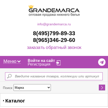
info@grandemarca.ru
8(495)799-89-33
8(965)346-29-60
заказать обратный звонок
Меню
Войти на сайт
Регистрация
Найти
Поиск
Каталог