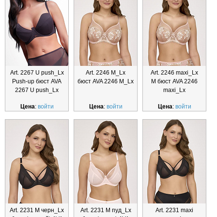
Art. 2267 U push_Lx
Art. 2246 M_Lx
Art. 2246 maxi_Lx
Push-up бюст AVA
бюст AVA 2246 M_Lx
M бюст AVA 2246
2267 U push_Lx
maxi_Lx
Цена
:
войти
Цена
:
войти
Цена
:
войти
Art. 2231 M черн_Lx
Art. 2231 M пуд_Lx
Art. 2231 maxi