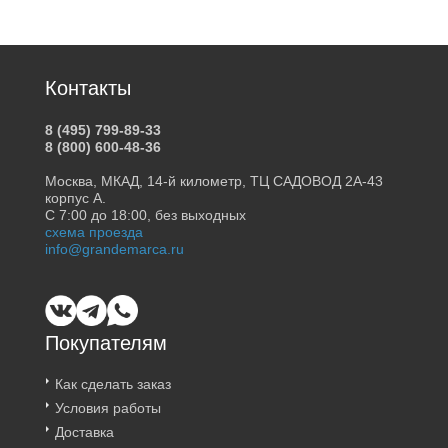
Контакты
8 (495) 799-89-33
8 (800) 600-48-36
Москва, МКАД, 14-й километр, ТЦ САДОВОД 2А-43
корпус А.
С 7:00 до 18:00, без выходных
схема проезда
info@grandemarca.ru
Покупателям
Как сделать заказ
Условия работы
Доставка