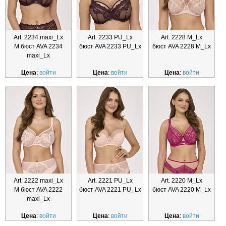
Art. 2234 maxi_Lx
Art. 2233 PU_Lx
Art. 2228 M_Lx
M бюст AVA 2234
бюст AVA 2233 PU_Lx
бюст AVA 2228 M_Lx
maxi_Lx
Цена
:
войти
Цена
:
войти
Цена
:
войти
Art. 2222 maxi_Lx
Art. 2221 PU_Lx
Art. 2220 M_Lx
M бюст AVA 2222
бюст AVA 2221 PU_Lx
бюст AVA 2220 M_Lx
maxi_Lx
Цена
:
войти
Цена
:
войти
Цена
:
войти