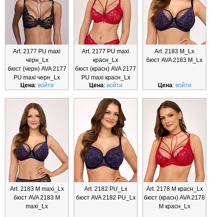
Art. 2177 PU maxi
Art. 2177 PU maxi
Art. 2183 M_Lx
черн_Lx
красн_Lx
бюст AVA 2183 M_Lx
бюст (черн) AVA 2177
бюст (красн) AVA 2177
PU maxi черн_Lx
PU maxi красн_Lx
Цена
:
войти
Цена
:
войти
Цена
:
войти
Art. 2183 M maxi_Lx
Art. 2182 PU_Lx
Art. 2178 M красн_Lx
бюст AVA 2183 M
бюст AVA 2182 PU_Lx
бюст (красн) AVA 2178
maxi_Lx
M красн_Lx