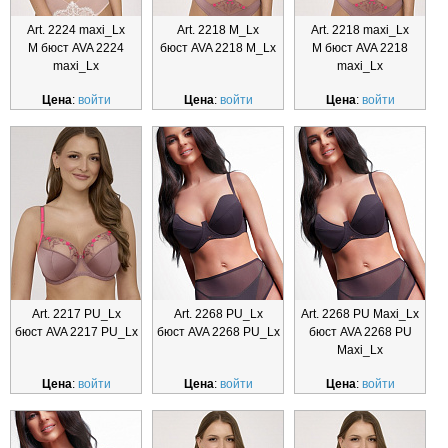
Art. 2224 maxi_Lx
Art. 2218 M_Lx
Art. 2218 maxi_Lx
M бюст AVA 2224
бюст AVA 2218 M_Lx
M бюст AVA 2218
maxi_Lx
maxi_Lx
Цена
:
войти
Цена
:
войти
Цена
:
войти
Art. 2217 PU_Lx
Art. 2268 PU_Lx
Art. 2268 PU Maxi_Lx
бюст AVA 2217 PU_Lx
бюст AVA 2268 PU_Lx
бюст AVA 2268 PU
Maxi_Lx
Цена
:
войти
Цена
:
войти
Цена
:
войти