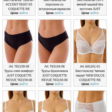
Бюстгальтер "пуш-ап"
Бюстгальтер на
Бюстгальтер-топ с
ACCENT 59167-03
поролоне со
мягкой чашкой без
COQUETTE RE
встроенным каркасом
косточек JUST
Цена
:
войти
Цена
:
войти
Цена
:
войти
JUST COQUET
COQUETTE
Art. Т62159-06
Art. Т63159-06
Art. Б81161-01
Трусы слип-комфорт
Трусы-бразилиана
Бюстгальтер "мягкая
JUST COQUETTE
JUST COQUETTE
чашка" NEW DOLCE
REVUE Т62159-06
REVUE Т63159-06
COQUETTE RE
Цена
:
войти
Цена
:
войти
Цена
:
войти