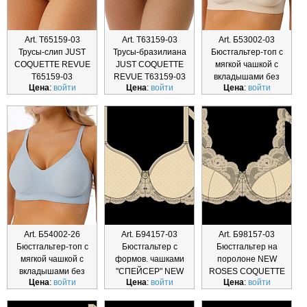
Art. Т65159-03
Art. Т63159-03
Art. Б53002-03
Трусы-слип JUST
Трусы-бразилиана
Бюстгальтер-топ с
COQUETTE REVUE
JUST COQUETTE
мягкой чашкой с
Т65159-03
REVUE Т63159-03
вкладышами без
Цена
:
войти
Цена
:
войти
Цена
:
войти
косточек
Art. Б54002-26
Art. Б94157-03
Art. Б98157-03
Бюстгальтер-топ с
Бюстгальтер с
Бюстгальтер на
мягкой чашкой с
формов. чашками
поролоне NEW
вкладышами без
"СПЕЙСЕР" NEW
ROSES COQUETTE
Цена
:
войти
Цена
:
войти
Цена
:
войти
косточек
ROSE
REVUE Б98157-03