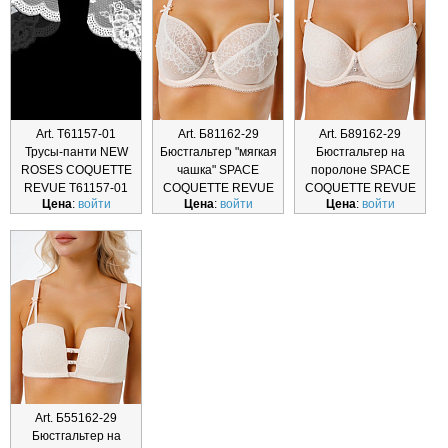
Art. Т61157-01
Art. Б81162-29
Art. Б89162-29
Трусы-панти NEW
Бюстгальтер "мягкая
Бюстгальтер на
ROSES COQUETTE
чашка" SPACE
поролоне SPACE
REVUE Т61157-01
COQUETTE REVUE
COQUETTE REVUE
Цена
:
войти
Цена
:
войти
Цена
:
войти
Б89162-29
Art. Б55162-29
Бюстгальтер на