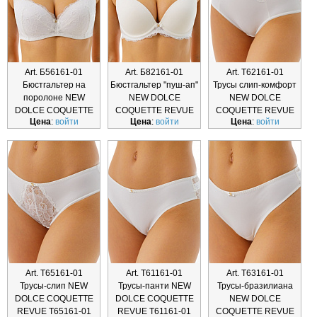
Art. Б56161-01
Art. Б82161-01
Art. Т62161-01
Бюстгальтер на
Бюстгальтер "пуш-ап"
Трусы слип-комфорт
поролоне NEW
NEW DOLCE
NEW DOLCE
DOLCE COQUETTE
COQUETTE REVUE
COQUETTE REVUE
Цена
:
войти
Цена
:
войти
Цена
:
войти
REVUE Б56161-01
Б8
Т62161-01
Art. Т65161-01
Art. Т61161-01
Art. Т63161-01
Трусы-слип NEW
Трусы-панти NEW
Трусы-бразилиана
DOLCE COQUETTE
DOLCE COQUETTE
NEW DOLCE
REVUE Т65161-01
REVUE Т61161-01
COQUETTE REVUE