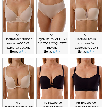
Art.
Art.
Art.
Бюстгальтер "мягкая
Трусы-панти ACCENT
Бюстгальтер на
чашка" ACCENT
61167-03 COQUETTE
поролоне без
81167-03 COQUE
REVUE
каркасов ACCENT
Цена
:
войти
Цена
:
войти
Цена
:
войти
55167-03 COQUE
Art.
Art. Б51159-06
Art. Б40159-06