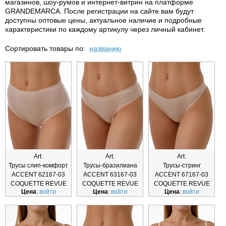
магазинов, шоу-румов и интернет-витрин на платформе
GRANDEMARCA. После
регистрации на сайте
вам будут
доступны оптовые цены, актуальное наличие и подробные
характеристики по каждому артикулу через личный кабинет.
Сортировать товары по:
названию
Art.
Art.
Art.
Трусы слип-комфорт
Трусы-бразилиана
Трусы-стринг
ACCENT 62167-03
ACCENT 63167-03
ACCENT 67167-03
COQUETTE REVUE
COQUETTE REVUE
COQUETTE REVUE
Цена
:
войти
Цена
:
войти
Цена
:
войти