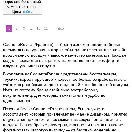
поролоне бескостный
SPACE COQUETTE
Цена
:
войти
REVUE Б5
1
2
3
...
10
11
→
Все
CoquetteRevue (Франция) — бренд женского нижнего белья
премиального уровня, который объединяет элегантный дизайн,
продуманную посадку и высокое качество материалов. Каждая
модель создаётся с акцентом на женственность, комфорт и
аккуратную линию силуэта.
В коллекциях CoquetteRevue представлены бюстгальтеры,
трусики, корректирующее и корсетное бельё, разработанные с
учётом европейских модных тенденций и особенностей фигуры.
Именно поэтому бренд стабильно востребован у
покупательниц, для которых важны стиль и удобство
одновременно.
Покупая бельё CoquetteRevue оптом, Вы получаете
ассортимент, который привлекает внимание дизайном, приятно
ощущается при носке и показывает высокую повторяемость
продаж. Разнообразие размеров, фасонов и цветов позволяет
формировать широкую витрину — от базовых моделей до