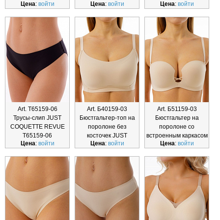
Цена
:
войти
Цена
:
войти
Цена
:
войти
Т63161-01
Art. Т65159-06
Art. Б40159-03
Art. Б51159-03
Трусы-слип JUST
Бюстгальтер-топ на
Бюстгальтер на
COQUETTE REVUE
поролоне без
поролоне со
Т65159-06
косточек JUST
встроенным каркасом
Цена
:
войти
Цена
:
войти
Цена
:
войти
COQUETTE REV
JUST COQUET