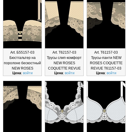
Art. Б55157-03
Art. Т62157-03
Art. Т61157-03
Бюстгальтер на
Трусы слип-комфорт
Трусы-панти NEW
поролоне бескостный
NEW ROSES
ROSES COQUETTE
NEW ROSES
COQUETTE REVUE
REVUE Т61157-03
Цена
:
войти
Цена
:
войти
Цена
:
войти
COQUETTE REVU
Т62157-03