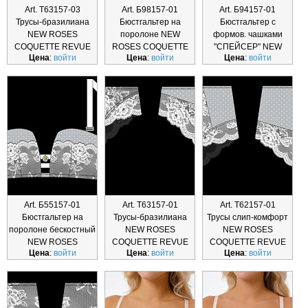
Art. Т63157-03
Art. Б98157-01
Art. Б94157-01
Трусы-бразилиана
Бюстгальтер на
Бюстгальтер с
NEW ROSES
поролоне NEW
формов. чашками
COQUETTE REVUE
ROSES COQUETTE
"СПЕЙСЕР" NEW
Цена
:
войти
Цена
:
войти
Цена
:
войти
Т63157-03
REVUE Б98157-01
ROSE
Art. Б55157-01
Art. Т63157-01
Art. Т62157-01
Бюстгальтер на
Трусы-бразилиана
Трусы слип-комфорт
поролоне бескостный
NEW ROSES
NEW ROSES
NEW ROSES
COQUETTE REVUE
COQUETTE REVUE
Цена
:
войти
Цена
:
войти
Цена
:
войти
COQUETTE REVU
Т63157-01
Т62157-01