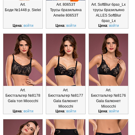
Art.
Art. 80653Т
Art. SoftBlur браз_Lx
Боди №1448 р. Sielei
Трусы бразильяна
трусы бразильяно
Amelie 80653Т
ALLES SoftBlur
браз_Lx
Цена
:
войти
Цена
:
войти
Цена
:
войти
Art.
Art.
Art.
Бюстгальтер №8178
Бюстгальтер №8177
Бюстгальтер №8176
Gala топ Mioocchi
Gala балконет
Gala балконет
Mioocchi
Mioocchi
Цена
:
войти
Цена
:
войти
Цена
:
войти