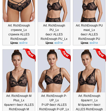
Art. RichEnough
Art. RichEnough
Art. RichEnough PU
стринги_Lx
PU_Lx
maxi_Lx
стринги ALLES
бюст ALLES
бюст ALLES
RichEnough
RichEnough PU_Lx
RichEnough PU
Цена
:
войти
Цена
:
войти
Цена
:
войти
стринги_Lx
maxi_Lx
Art. RichEnough M
Art. RichEnough P-
Art. RichEnough
Plus_Lx
UP_Lx
бралетт_Lx
бралетт бюст ALLES
P-UP бюст ALLES
M бралетт бюст
RichEnough M
RichEnough P-UP_Lx
ALLES RichEnough