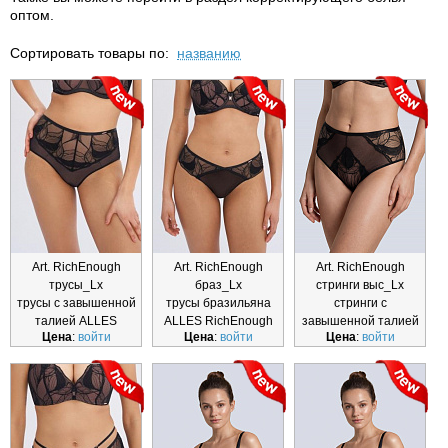
оптом.
Сортировать товары по:
названию
Art. RichEnough
Art. RichEnough
Art. RichEnough
трусы_Lx
браз_Lx
стринги выс_Lx
трусы с завышенной
трусы бразильяна
стринги с
талией ALLES
ALLES RichEnough
завышенной талией
Цена
:
войти
Цена
:
войти
Цена
:
войти
RichEnough трусы_Lx
браз_Lx
ALLES RichEnough
стринги выс_L