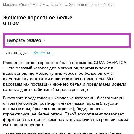
Магазин «GrandeMarca»
→
Каталог
→
Женское корсетное бельё
Женское корсетное белье
оптом
Выбрать размер
Тип одежды:
Корсеты
Раздел «
женское корсетное бельё оптом
» на GRANDEMARCA
— это оптовый каталог для магазинов, торговых точек и
павильонов, где можно
купить корсетное бельё оптом
с
актуальными остатками и широким ассортиментом. Мы
работаем как
поставщик нижнего белья
и предлагаем модели,
которые дают стабильный спрос в рознице.
В каталоге представлены ключевые категории:
бюстгальтеры
оптом
(balconette, push-up, мягкая чашка, spacer),
трусики
оптом
(слипы, бразильяна, стринги),
боди
, пояса и
корректирующее бельё оптом
. Такой ассортимент позволяет
формировать готовые комплекты и увеличивать средний чек за
счёт парных продаж.
Также вы можете перейти в раздел корректирующего белья