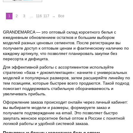
1
2
3
...
116
117
→
Все
GRANDEMARCA — это
оптовый склад корсетного белья
с
ежедневным обновлением остатков и большим выбором
моделей разных ценовых сегментов. После регистрации вы
получаете доступ к оптовым ценам и фактическому наличию по
каждому артикулу, что позволяет планировать закупки без
пересорта и дефицита.
Для эффективной работы с ассортиментом используйте
стратегию «база + докомплектация»: начните с универсальных
моделей и популярных размеров, затем расширяйте линейку по
тем позициям, которые быстрее всего продаются. Такой подход
помогает поддерживать стабильную оборачиваемость и
увеличивать прибыль.
Оформление заказа происходит онлайн через личный кабинет:
вы выбираете модели и размеры, формируете заказ и
получаете подтверждение на email. Это позволяет быстро
закупать
женское корсетное бельё оптом в России
с понятной
логикой работы и удобной системой заказа.
Популярные бренды корсетного белья оптом