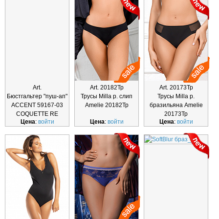
Art.
Art. 20182Тр
Art. 20173Тр
Бюстгальтер "пуш-ап"
Трусы Milla р. слип
Трусы Milla р.
ACCENT 59167-03
Amelie 20182Тр
бразильяна Amelie
COQUETTE RE
20173Тр
Цена
:
войти
Цена
:
войти
Цена
:
войти