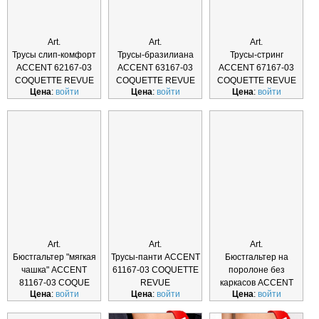
Art.
Art.
Art.
Трусы слип-комфорт
Трусы-бразилиана
Трусы-стринг
ACCENT 62167-03
ACCENT 63167-03
ACCENT 67167-03
COQUETTE REVUE
COQUETTE REVUE
COQUETTE REVUE
Цена
:
войти
Цена
:
войти
Цена
:
войти
Art.
Art.
Art.
Бюстгальтер "мягкая
Трусы-панти ACCENT
Бюстгальтер на
чашка" ACCENT
61167-03 COQUETTE
поролоне без
81167-03 COQUE
REVUE
каркасов ACCENT
Цена
:
войти
Цена
:
войти
Цена
:
войти
55167-03 COQUE