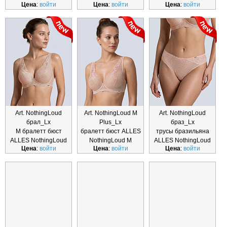
Цена
:
войти
Цена
:
войти
Цена
:
войти
Plus_Lx
бралетт_Lx
Art. NothingLoud
Art. NothingLoud M
Art. NothingLoud
брал_Lx
Plus_Lx
браз_Lx
M бралетт бюст
бралетт бюст ALLES
трусы бразильяна
ALLES NothingLoud
NothingLoud M
ALLES NothingLoud
Цена
:
войти
Цена
:
войти
Цена
:
войти
брал_Lx
Plus_Lx
браз_Lx