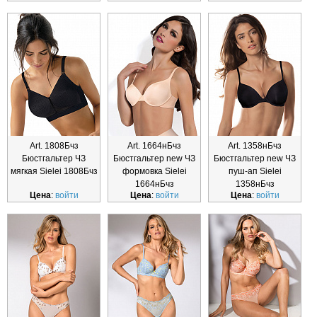
Art. 1808Бчз
Art. 1664нБчз
Art. 1358нБчз
Бюстгальтер ЧЗ
Бюстгальтер new ЧЗ
Бюстгальтер new ЧЗ
мягкая Sielei 1808Бчз
формовка Sielei
пуш-ап Sielei
1664нБчз
1358нБчз
Цена
:
войти
Цена
:
войти
Цена
:
войти