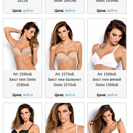
1822Б
Sielei 1662нБ
Sielei 1654нБ
Цена
:
войти
Цена
:
войти
Цена
:
войти
Art. 1590нБ
Art. 1570нБ
Art. 1568нБ
Бюст new Sielei
Бюст new балконет
Бюст new мягкий
1590нБ
Sielei 1570нБ
Sielei 1568нБ
Цена
:
войти
Цена
:
войти
Цена
:
войти