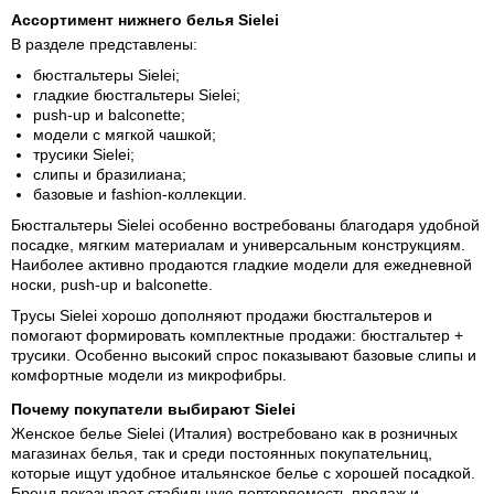
Ассортимент нижнего белья Sielei
В разделе представлены:
бюстгальтеры Sielei;
гладкие бюстгальтеры Sielei;
push-up и balconette;
модели с мягкой чашкой;
трусики Sielei;
слипы и бразилиана;
базовые и fashion-коллекции.
Бюстгальтеры Sielei
особенно востребованы благодаря удобной
посадке, мягким материалам и универсальным конструкциям.
Наиболее активно продаются гладкие модели для ежедневной
носки, push-up и balconette.
Трусы Sielei
хорошо дополняют продажи бюстгальтеров и
помогают формировать комплектные продажи: бюстгальтер +
трусики. Особенно высокий спрос показывают базовые слипы и
комфортные модели из микрофибры.
Почему покупатели выбирают Sielei
Женское белье Sielei (Италия) востребовано как в розничных
магазинах белья, так и среди постоянных покупательниц,
которые ищут удобное итальянское белье с хорошей посадкой.
Бренд показывает стабильную повторяемость продаж и