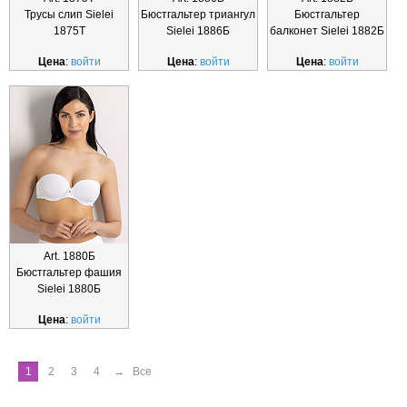
Трусы слип Sielei
Бюстгальтер триангул
Бюстгальтер
1875Т
Sielei 1886Б
балконет Sielei 1882Б
Цена
:
войти
Цена
:
войти
Цена
:
войти
Art. 1880Б
Бюстгальтер фашия
Sielei 1880Б
Цена
:
войти
1
2
3
4
→
Все