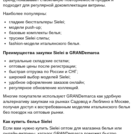
подходит для регулярной докомплектации витрины.
Наиболее популярны:
гладкие бюстгальтеры Sielei;
модели push-up;
базовые комплекты белья;
трусики Sielei слипы;
fashion-модели итальянского белья.
Преимущества закупки Sielei в GRANDemarca
актуальные складские остатки;
оптовые цены после регистрации;
быстрая отгрузка по России и СНГ;
широкий выбор моделей Sielei;
удобное оформление заказов онлайн;
регулярное обновление коллекций.
Многие покупатели используют GRANDemarca как удобную
альтернативу закупкам на рынках Садовод и Люблино в Москве,
получая доступ к востребованным моделям итальянского белья
без поездок на оптовые рынки.
Как купить белье Sielei
Если вам нужно
купить Sielei
оптом для магазина белья или
онлайн-витрины, каталог GRANDemarca поможет быстро