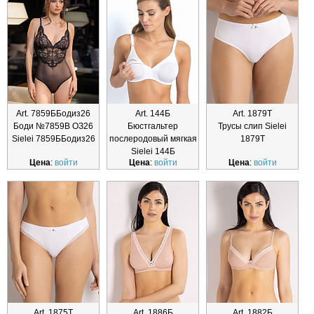
Art. 7859ББодиз26
Art. 144Б
Art. 1879Т
Боди №7859B ОЗ26
Бюстгальтер
Трусы слип Sielei
Sielei 7859ББодиз26
послеродовый мягкая
1879Т
Sielei 144Б
Цена
:
войти
Цена
:
войти
Цена
:
войти
Art. 1875Т
Art. 1886Б
Art. 1882Б