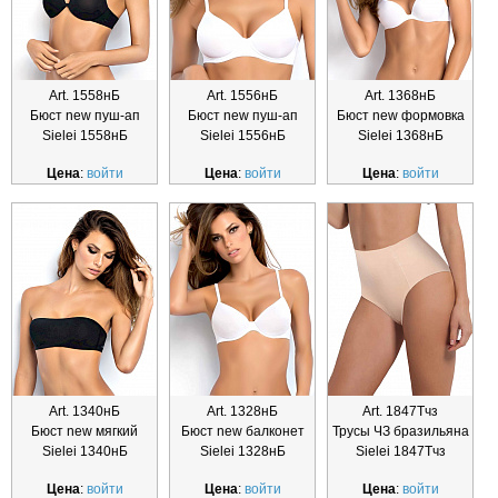
Art. 1558нБ
Art. 1556нБ
Art. 1368нБ
Бюст new пуш-ап
Бюст new пуш-ап
Бюст new формовка
Sielei 1558нБ
Sielei 1556нБ
Sielei 1368нБ
Цена
:
войти
Цена
:
войти
Цена
:
войти
Art. 1340нБ
Art. 1328нБ
Art. 1847Тчз
Бюст new мягкий
Бюст new балконет
Трусы ЧЗ бразильяна
Sielei 1340нБ
Sielei 1328нБ
Sielei 1847Тчз
Цена
:
войти
Цена
:
войти
Цена
:
войти