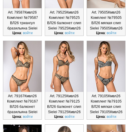
Art. 79587Кмвл26
Art. 79525Кмвл26
Art. 79505Кмвл26
Комплект №79587
Комплект №79525
Комплект №79505
ВЛ26 триангул
ВЛ26 балконет слип
ВЛ26 мягкая слип
бразильяна Sielei
Sielei 79525Кмвл26
Sielei 79505Кмвл26
Цена
:
войти
Цена
:
войти
Цена
:
войти
79587Кмвл2
Art. 79167Кмвл26
Art. 79125Кмвл26
Art. 79105Кмвл26
Комплект №79167
Комплект №79125
Комплект №79105
ВЛ26 балконет
ВЛ26 балконет слип
ВЛ26 мягкая слип
бразильяна Sielei
Sielei 79125Кмвл26
Sielei 79105Кмвл26
Цена
:
войти
Цена
:
войти
Цена
:
войти
79167Кмвл2