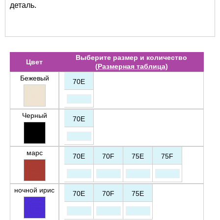
деталь.
Выберите размер и количество
Цвет
(
Размерная таблица
)
Бежевый
70E
Черный
70E
марс
70E
70F
75E
75F
ночной ирис
70E
70F
75E