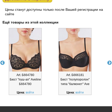
Цены станут доступны только после Вашей регистрации на
сайте
Ещё товары из этой коллекции
Art. Б664780
Art. Б666181
Бюст "пуш-ап" Aveline
Бюст "полупоролон"
Б
Б664780
типа "балконет" Ave
Цена
:
войти
Цена
:
войти