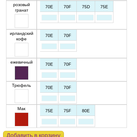
розовый
70E
70F
75D
75E
гранат
ирландский
70E
70F
кофе
ежевичный
70E
70F
Трюфель
70E
70F
Мак
75E
75F
80E
Добавить в корзину