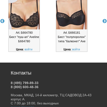
Art. Б664780
Art. Б666181
Бюст "пуш-ап" Aveline
Бюст "полупоролон"
Б
Б664780
типа "балконет" Ave
Цена
:
войти
Цена
:
войти
Контакты
8 (495) 799-89-33
8 (800) 600-48-36
Москва, МКАД, 14-й километр, ТЦ САДОВОД 2А-43
корпус А.
С 7:00 до 18:00, без выходных