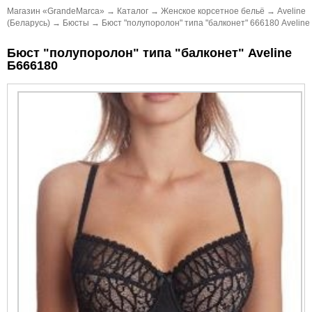
Магазин «GrandeMarca»
→
Каталог
→
Женское корсетное бельё
→
Aveline
(Беларусь)
→
Бюсты
→
Бюст "полупоролон" типа "балконет" 666180 Aveline
Бюст "полупоролон" типа "балконет" Aveline
Б666180