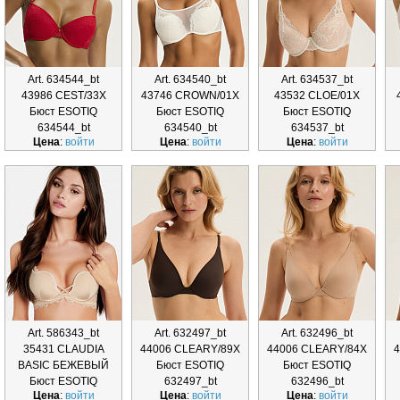
Art. 634544_bt
Art. 634540_bt
Art. 634537_bt
43986 CEST/33X
43746 CROWN/01X
43532 CLOE/01X
Бюст ESOTIQ
Бюст ESOTIQ
Бюст ESOTIQ
634544_bt
634540_bt
634537_bt
Цена
:
войти
Цена
:
войти
Цена
:
войти
Art. 586343_bt
Art. 632497_bt
Art. 632496_bt
35431 CLAUDIA
44006 CLEARY/89X
44006 CLEARY/84X
4
BASIC БЕЖЕВЫЙ
Бюст ESOTIQ
Бюст ESOTIQ
Бюст ESOTIQ
632497_bt
632496_bt
Цена
:
войти
Цена
:
войти
Цена
:
войти
586343_bt