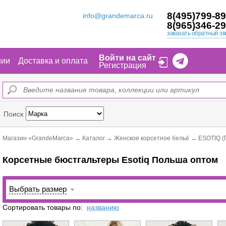
8(495)799-89
info@grandemarca.ru
8(965)346-29
заказать обратный зв
Войти на сайт
нии
Доставка и оплата
Регистрация
Поиск
Магазин «GrandeMarca»
→
Каталог
→
Женское корсетное бельё
→
ESOTIQ (
Корсетные бюстгальтеры Esotiq Польша оптом
Выбрать размер
Сортировать товары по:
названию