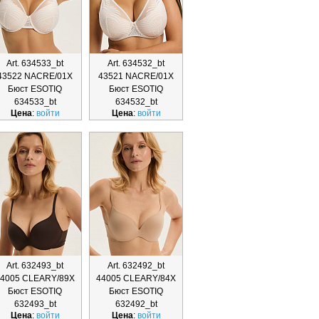
Art. 634533_bt
Art. 634532_bt
43522 NACRE/01X
43521 NACRE/01X
Бюст ESOTIQ
Бюст ESOTIQ
634533_bt
634532_bt
Цена
:
войти
Цена
:
войти
Art. 632493_bt
Art. 632492_bt
4005 CLEARY/89X
44005 CLEARY/84X
Бюст ESOTIQ
Бюст ESOTIQ
632493_bt
632492_bt
Цена
:
войти
Цена
:
войти