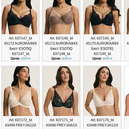
Art. 637147_bt
Art. 637148_bt
Art. 637145_bt
45172 AURORA/99X
45172 AURORA/84X
45170 AURORA/99X
4
Бюст ESOTIQ
Бюст ESOTIQ
Бюст ESOTIQ
637147_bt
637148_bt
637145_bt
Цена
:
войти
Цена
:
войти
Цена
:
войти
Art. 637172_bt
Art. 637171_bt
Art. 637170_bt
43499 FREYJA/12X
43498 FREYJA/61X
43498 FREYJA/12X