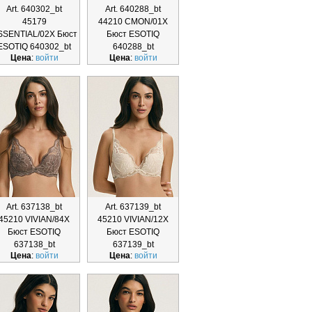
Art. 640302_bt
Art. 640288_bt
45179
44210 CMON/01X
SSENTIAL/02X Бюст
Бюст ESOTIQ
ESOTIQ 640302_bt
640288_bt
Цена
:
войти
Цена
:
войти
Art. 637138_bt
Art. 637139_bt
45210 VIVIAN/84X
45210 VIVIAN/12X
Бюст ESOTIQ
Бюст ESOTIQ
637138_bt
637139_bt
Цена
:
войти
Цена
:
войти