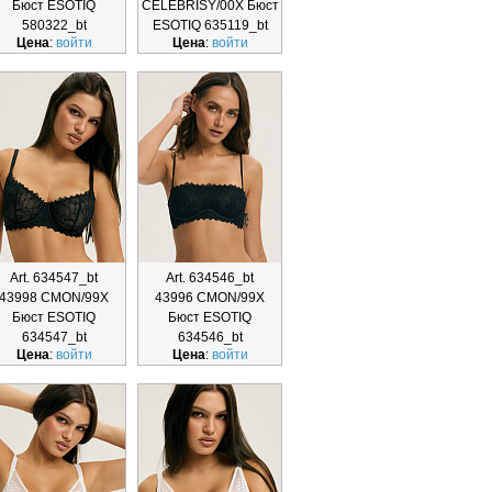
Бюст ESOTIQ
CELEBRISY/00X Бюст
580322_bt
ESOTIQ 635119_bt
Цена
:
войти
Цена
:
войти
Art. 634547_bt
Art. 634546_bt
43998 CMON/99X
43996 CMON/99X
Бюст ESOTIQ
Бюст ESOTIQ
634547_bt
634546_bt
Цена
:
войти
Цена
:
войти