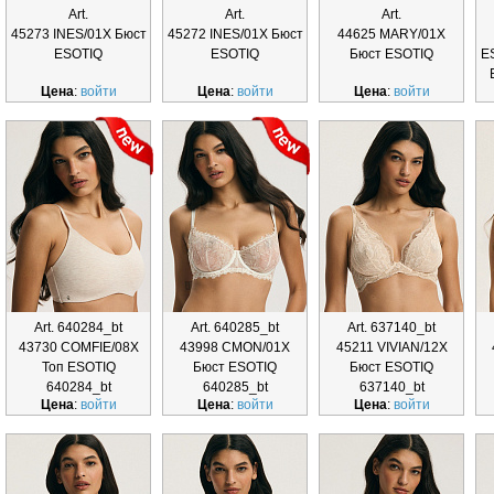
Art.
Art.
Art.
45273 INES/01X Бюст
45272 INES/01X Бюст
44625 MARY/01X
ESOTIQ
ESOTIQ
Бюст ESOTIQ
E
Цена
:
войти
Цена
:
войти
Цена
:
войти
Art. 640284_bt
Art. 640285_bt
Art. 637140_bt
43730 COMFIE/08X
43998 CMON/01X
45211 VIVIAN/12X
Топ ESOTIQ
Бюст ESOTIQ
Бюст ESOTIQ
640284_bt
640285_bt
637140_bt
Цена
:
войти
Цена
:
войти
Цена
:
войти