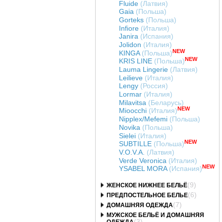
Fluide
(Латвия)
Gaia
(Польша)
Gorteks
(Польша)
Infiore
(Италия)
Janira
(Испания)
Jolidon
(Италия)
NEW
KINGA
(Польша)
NEW
KRIS LINE
(Польша)
Lauma Lingerie
(Латвия)
Leilieve
(Италия)
Lengy
(Россия)
Lormar
(Италия)
Milavitsa
(Беларусь)
NEW
Mioocchi
(Италия)
Nipplex/Mefemi
(Польша)
Novika
(Польша)
Sielei
(Италия)
NEW
SUBTILLE
(Польша)
V.O.V.A.
(Латвия)
Verde Veronica
(Италия)
NEW
YSABEL MORA
(Испания)
(9)
ЖЕНСКОЕ НИЖНЕЕ БЕЛЬЁ
(6)
ПРЕДПОСТЕЛЬНОЕ БЕЛЬЕ
(7)
ДОМАШНЯЯ ОДЕЖДА
МУЖСКОЕ БЕЛЬЁ И ДОМАШНЯЯ
(3)