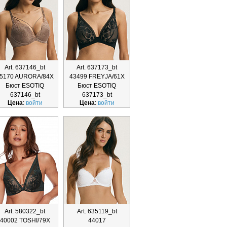
Art. 637146_bt
Art. 637173_bt
5170 AURORA/84X
43499 FREYJA/61X
Бюст ESOTIQ
Бюст ESOTIQ
637146_bt
637173_bt
Цена
:
войти
Цена
:
войти
Art. 580322_bt
Art. 635119_bt
40002 TOSHI/79X
44017