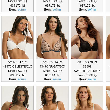
Бюст ESOTIQ
Бюст ESOTIQ
Бюст ESOTIQ
637172_bt
637171_bt
637170_bt
Цена
:
войти
Цена
:
войти
Цена
:
войти
Art. 635117_bt
Art. 635114_bt
Art. 577478_bt
43975 CELESTE/01X
43470 NUGAT/90X
39508
Бюст ESOTIQ
Бюст ESOTIQ
SWEETHEART/99X
635117_bt
635114_bt
Бюст ESOTIQ
Цена
:
войти
Цена
:
войти
Цена
:
войти
577478_bt